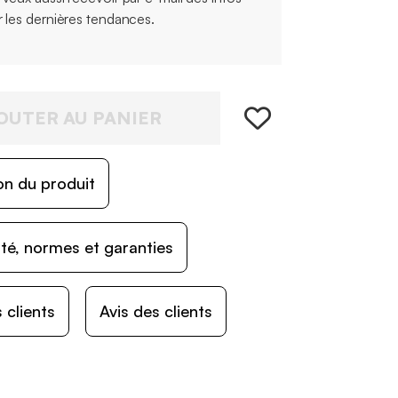
r les dernières tendances.
OUTER AU PANIER
on du produit
ité, normes et garanties
 clients
Avis des clients