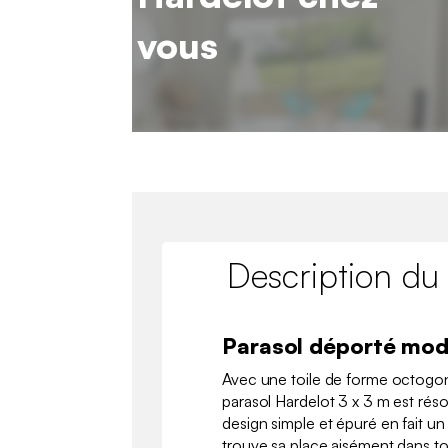
vous
Description du
Parasol déporté mod
Avec une toile de forme octogon
parasol Hardelot 3 x 3 m est ré
design simple et épuré en fait un 
trouve sa place aisément dans t