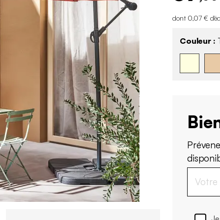
dont 0,07 € d'é
Couleur :
T
Bien
Prévene
disponi
Je