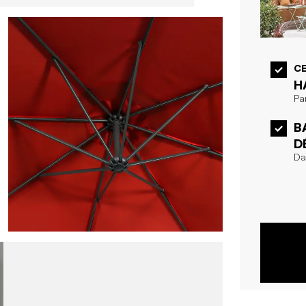
CE
H
Pa
B
D
Dal