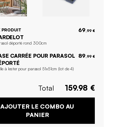
69
 PRODUIT
,99 €
ARDELOT
rasol déporté rond 300cm
ASE CARRÉE POUR PARASOL
89
,99 €
ÉPORTÉ
le à lester pour parasol 51x51cm (lot de 4)
Total
159.98
€
AJOUTER LE COMBO AU
PANIER