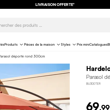
LIVRAISON OFFERTE*
tés
Produits
Pièces de la maison
Styles
Prix mini
Catalogues
B
Parasol déporté rond 300cm
Hardel
Parasol d
BU300TER
69
,99