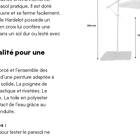
rasol pratique. Il est doté
ouvre et se ferme facilement.
r, le Hardelot possède un
n croix lui confère une
 dans un sol dur ou lesté avec
lité pour une
orcé et l’ensemble des
 d’une peinture adaptée à
st solide. La poignée de
lastique et rivetées. Le
e. La toile en polyester
act de l’eau grâce au
enduite.
s :
pour lester le parasol ne