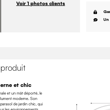
Voir 1 photos clients
Gar
Un 
 produit
erne et chic
ale et un mât déporté, le
solument moderne. Son
parasol de jardin chic, qui
ous les environnements.