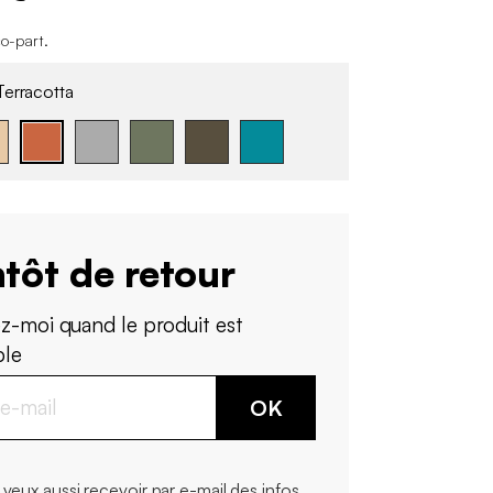
co-part
.
erracotta
tôt de retour
z-moi quand le produit est
ble
OK
 veux aussi recevoir par e-mail des infos