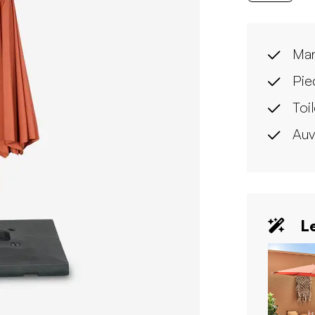
Man
Pie
Toi
Auv
Le