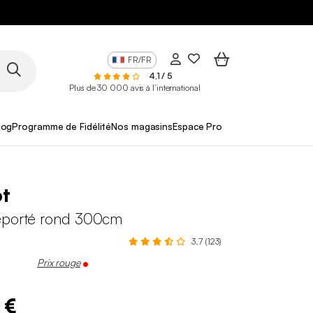
FR/FR
4,1 / 5
Plus de 30 000 avis à l’international
log
Programme de Fidélité
Nos magasins
Espace Pro
ot
éporté rond 300cm
3.7 (123)
Prix rouge
 €