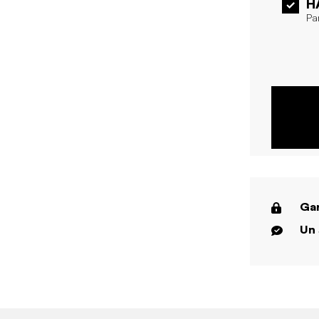
H
Pa
Gar
Un 