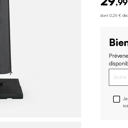
29
,99
dont 0,26 € d'é
Bien
Prévene
disponi
Je
su