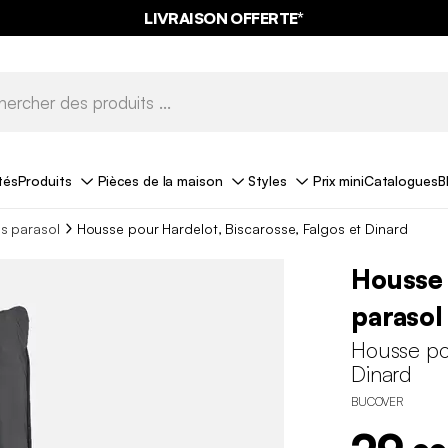
LIVRAISON OFFERTE*
tés
Produits
Pièces de la maison
Styles
Prix mini
Catalogues
B
s parasol
Housse pour Hardelot, Biscarosse, Falgos et Dinard
Housse 
parasol
Housse pou
Dinard
BUCOVER