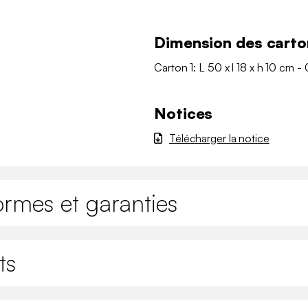
Dimension des carto
Carton 1: L 50 x l 18 x h 10 cm - 
Notices
Télécharger la notice
ormes et garanties
ts