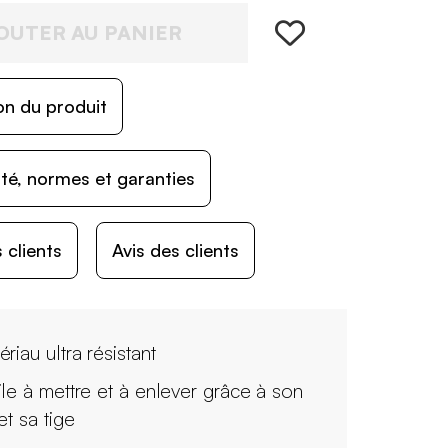
OUTER AU PANIER
on du produit
ité, normes et garanties
 clients
Avis des clients
riau ultra résistant
ile à mettre et à enlever grâce à son
et sa tige