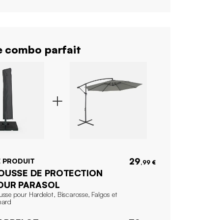
 combo parfait
29
 PRODUIT
,99 €
OUSSE DE PROTECTION
OUR PARASOL
sse pour Hardelot, Biscarosse, Falgos et
nard