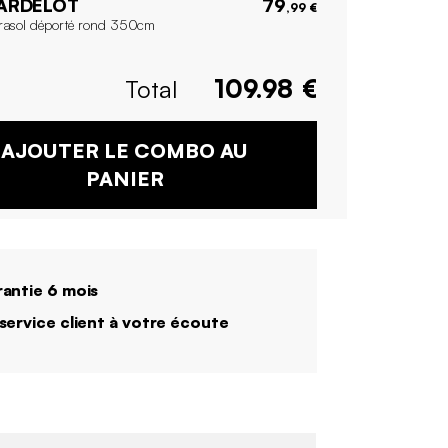
ARDELOT
79
,99 €
rasol déporté rond 350cm
Total
109.98
€
AJOUTER LE COMBO AU
PANIER
antie 6 mois
service client à votre écoute