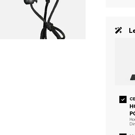
Le
CE
H
P
Hou
Di