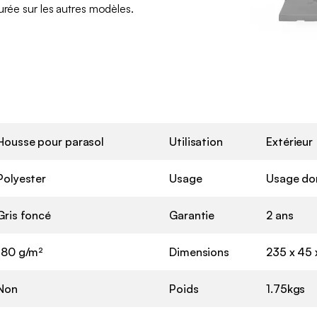
urée sur les autres modèles.
Housse pour parasol
Utilisation
Extérieur
Polyester
Usage
Usage do
Gris foncé
Garantie
2 ans
180 g/m²
Dimensions
235 x 45
Non
Poids
1.75kgs