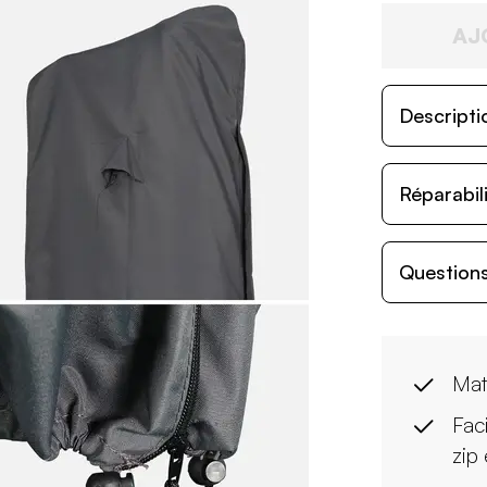
AJ
Descripti
Réparabil
Questions
Maté
Fac
zip 