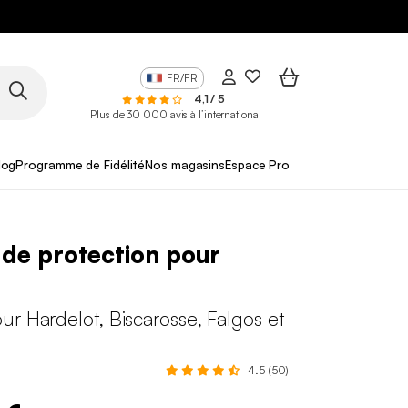
FR/FR
4,1 / 5
Plus de 30 000 avis à l’international
log
Programme de Fidélité
Nos magasins
Espace Pro
de protection pour
r Hardelot, Biscarosse, Falgos et
4.5 (50)