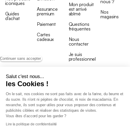
nous ?
iconiques
Mon produit
Assurance
est arrivé
Nos
Guides
premium
abîmé
magasins
d’achat
Paiement
Questions
fréquentes
Cartes
cadeaux
Nous
contacter
Je suis
professionnel
Continuer sans accepter
Salut c'est nous...
les Cookies !
On le sait, nos cookies ne sont pas faits avec de la farine, du beurre et
Conditions générales de vente
du sucre. Ils n’ont ni pépites de chocolat, ni noix de macadamia. En
Conditions générales du programme de fidélité
revanche, ils sont super utiles pour vous proposer des contenus et
Charte de données personnelles
publicités ciblées et réaliser des statistiques de visites.
Conditions générales de vente Pro
Vous êtes d’accord pour les garder ?
Déclaration d’accessibilité
Lire la politique de confidentialité