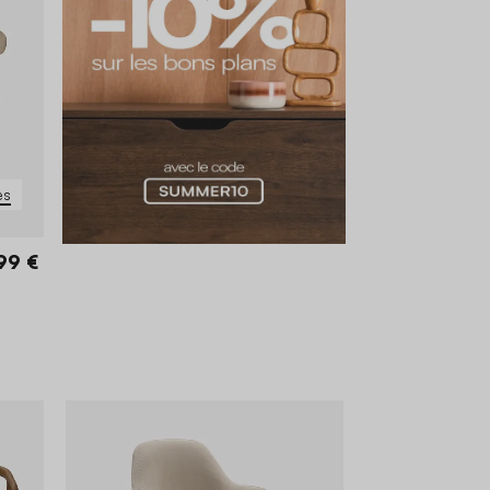
es
99 €