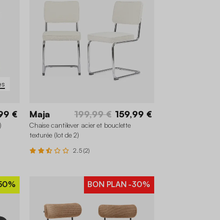
es
99 €
Maja
199,99 €
159,99 €
)
Chaise cantilever acier et bouclette
texturée (lot de 2)
2.5 (2)
50%
BON PLAN
-30%