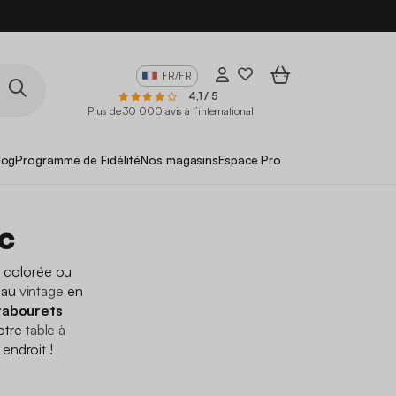
FR/FR
4,1 / 5
Plus de 30 000 avis à l’international
log
Programme de Fidélité
Nos magasins
Espace Pro
c
re colorée ou
l au
vintage
en
tabourets
votre
table à
endroit !