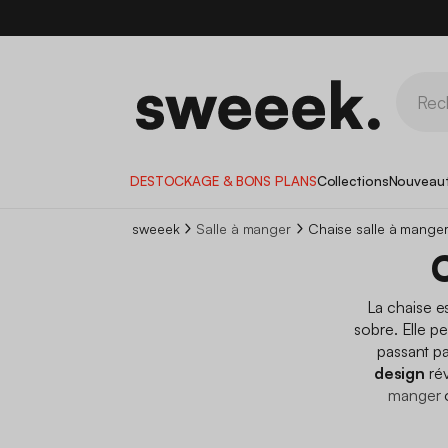
DESTOCKAGE & BONS PLANS
Collections
Nouveau
sweeek
Salle à manger
Chaise salle à mange
La chaise es
sobre. Elle pe
passant pa
design
rév
manger
o