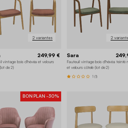
2 variantes
2 variant
a
249,99 €
Sara
249,
il vintage bois d'hévéa et velours
Fauteuil vintage bois d'hévéa teinté 
(lot de 2)
et velours côtelé (lot de 2)
1 (1)
BON PLAN
-30%