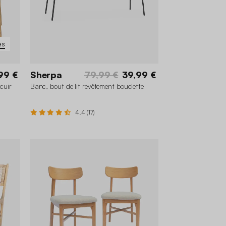
es
99 €
Sherpa
79,99 €
39,99 €
 cuir
Banc, bout de lit revêtement bouclette
4.4 (17)