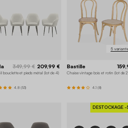
5 variant
la
349,99 €
209,99 €
Bastille
159,
l bouclette et pieds métal (lot de 4)
Chaise vintage bois et rotin (lot de 2
4.8 (53)
4.1 (8)
DESTOCKAGE
-