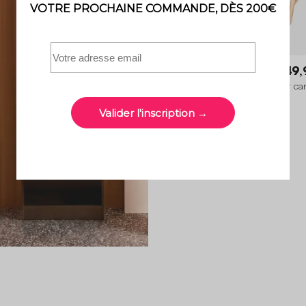
Ocara
149,
Chaise de jardin bois d'acacia et c
(lot de 2)
4.2 (18)