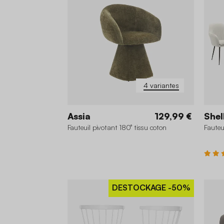
4 variantes
Assia
129,99 €
Shel
Fauteuil pivotant 180° tissu coton
Fauteui
DESTOCKAGE
-50%