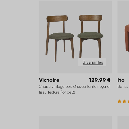
3 variantes
Victoire
129,99 €
Ito
Chaise vintage bois d'hévéa teinte noyer et
Banc, 
tissu texturé (lot de 2)