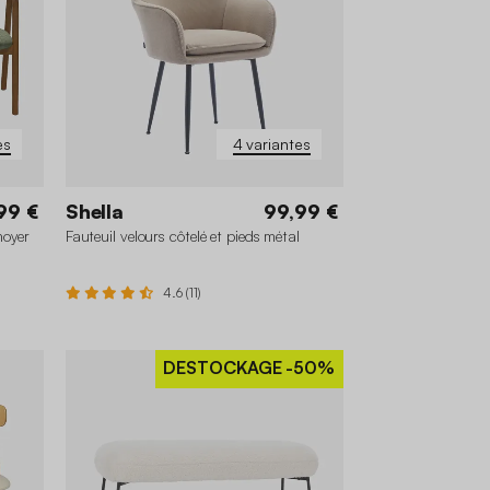
es
4 variantes
99 €
Shella
99,99 €
noyer
Fauteuil velours côtelé et pieds métal
4.6 (11)
DESTOCKAGE
-50%