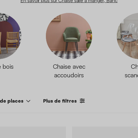
En savoir plus sur Chaise salle à manger, Banc
 bois
Chaise avec
Ch
accoudoirs
scan
de places
Plus de filtres