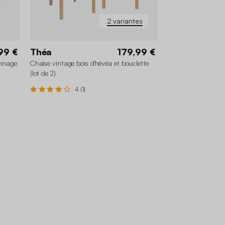
2 variantes
99 €
Théa
179,99 €
annage
Chaise vintage bois d'hévéa et bouclette
(lot de 2)
4 (1)