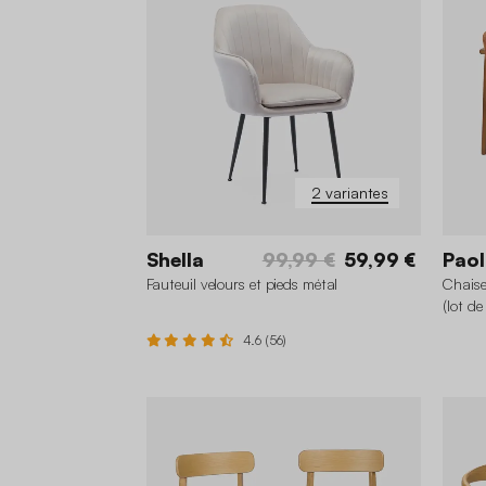
2 variantes
Shella
99,99 €
59,99 €
Paol
Fauteuil velours et pieds métal
Chaise 
(lot de
4.6 (56)