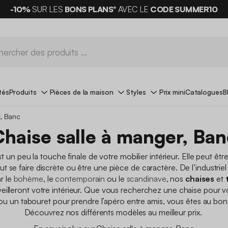
-10%
SUR LES
BONS PLANS*
AVEC LE
CODE SUMMER10
tés
Produits
Pièces de la maison
Styles
Prix mini
Catalogues
B
r, Banc
Chaise salle à manger, Ban
t un peu la touche finale de votre mobilier intérieur. Elle peut êt
ut se faire discrète ou être une pièce de caractère. De l’industrie
r le
bohème
, le
contemporain
ou le
scandinave
, nos
chaises
et
eilleront votre intérieur. Que vous recherchez une chaise pour 
u un tabouret pour prendre l’apéro entre amis, vous êtes au bon 
Découvrez nos différents modèles au meilleur prix.