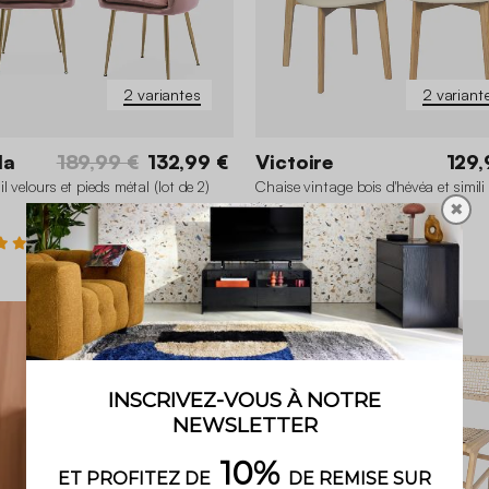
2 variantes
2 variant
la
189,99 €
132,99 €
Victoire
129,
l velours et pieds métal (lot de 2)
Chaise vintage bois d'hévéa et simili
✖
(lot de 2)
4.5 (24)