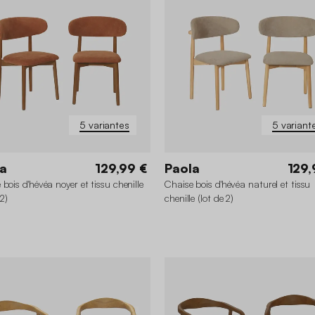
5 variantes
5 variant
a
129,99 €
Paola
129,
bois d'hévéa noyer et tissu chenille
Chaise bois d'hévéa naturel et tissu
 2)
chenille (lot de 2)