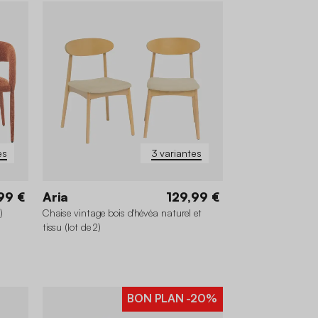
es
3 variantes
99 €
Aria
129,99 €
)
Chaise vintage bois d'hévéa naturel et
tissu (lot de 2)
BON PLAN
-20%