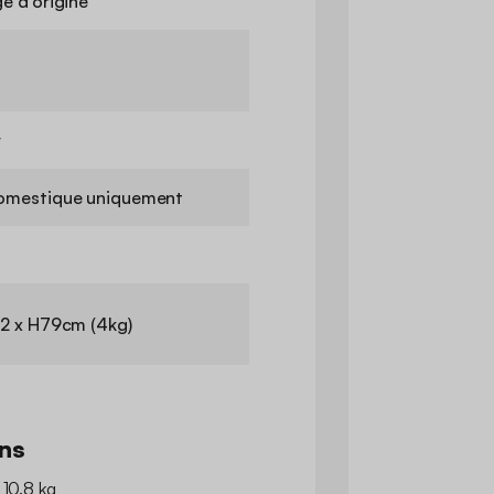
e d'origine
r
omestique uniquement
2 x H79cm (4kg)
ns
 10.8 kg