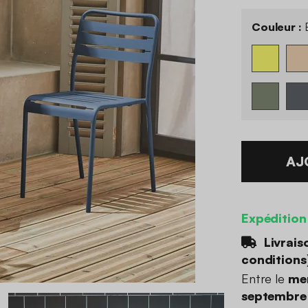
Couleur :
B
AJ
Expédition
Livrais
conditions
Entre le
me
septembre