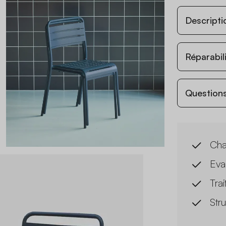
Descripti
Réparabil
Questions
Cha
Eva
Trai
Str