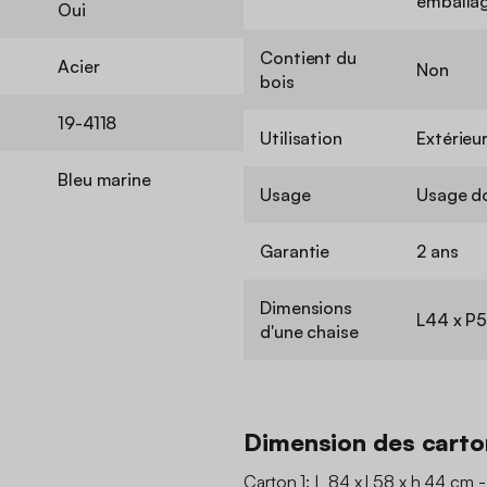
emballag
Oui
Contient du
Acier
Non
bois
19-4118
Utilisation
Extérieu
Bleu marine
Usage
Usage d
Garantie
2 ans
Dimensions
L44 x P5
d'une chaise
Dimension des carto
Carton 1: L 84 x l 58 x h 44 cm -