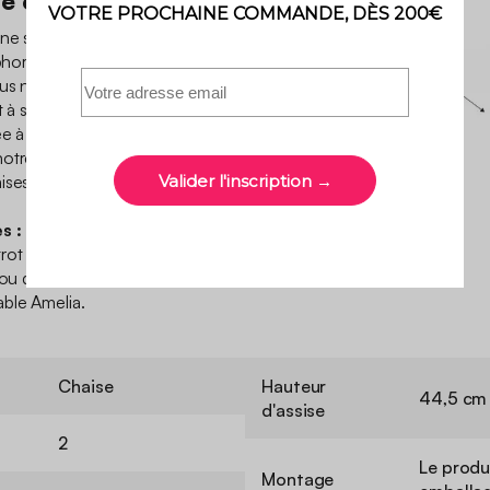
 et antirouille
ne structure robuste et d’un
ophorèse et ça, on adore !
ous n’aurez pas à vous
t à sa durabilité. En temps de
e à travers les fentes.
tre belle table Amélia de la
ses à tout pour vous plaire !
s :
ot de jardin Amelia dans
 ou de 4. Ces chaises sont
able Amelia.
Chaise
Hauteur
44,5 cm
d'assise
2
Le produ
Montage