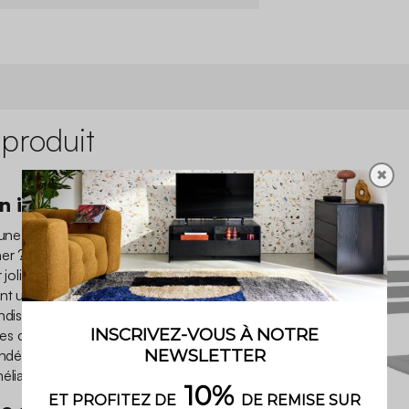
 produit
✖
n intemporel
une chose, avoir de jolies
ner ? Grâce aux chaises
 jolie structure en acier et
nt un vrai plus à votre déco
dis et ses lattes sur son
e ses chaises des modèles
indémodable ! Il n’y a pas
élia !