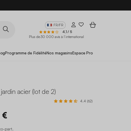
FR/FR
4,1 / 5
Plus de 30 000 avis à l’international
log
Programme de Fidélité
Nos magasins
Espace Pro
ardin acier (lot de 2)
4.4 (62)
 €
co-part
.