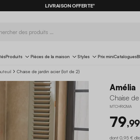
-10%
SUR LES
BONS PLANS*
LIVRAISON OFFERTE*
AVEC LE
CODE SUMMER10
tés
Produits
Pièces de la maison
Styles
Prix mini
Catalogues
B
uteuil
Chaise de jardin acier (lot de 2)
Amélia
Chaise de j
MTCHRX2MA
79
,99
dont 0,95 € d'é