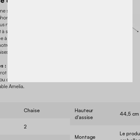
 et antirouille
ne structure robuste et d’un
ophorèse et ça, on adore !
ous n’aurez pas à vous
t à sa durabilité. En temps de
e à travers les fentes.
tre belle table Amélia de la
ses à tout pour vous plaire !
s :
ot de jardin Amelia dans
 ou de 4. Ces chaises sont
able Amelia.
Chaise
Hauteur
44,5 cm
d'assise
2
Le produ
Montage