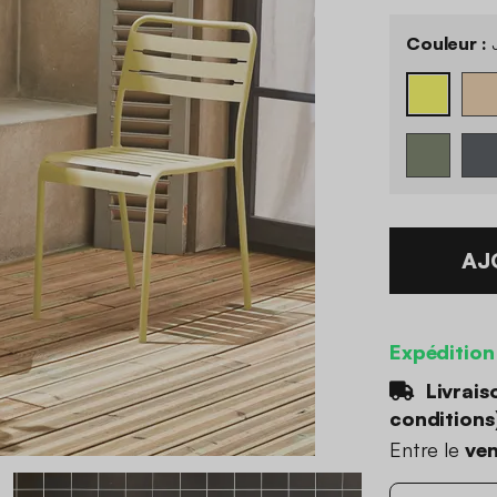
Couleur :
AJ
Expédition
Livrais
conditions
Entre le
ven