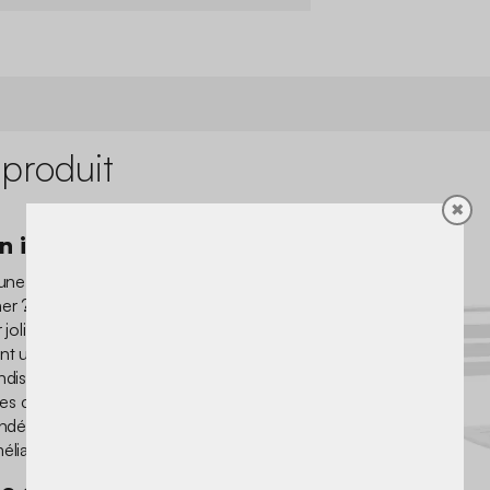
 produit
✖
n intemporel
une chose, avoir de jolies
ner ? Grâce aux chaises
 jolie structure en acier et
nt un vrai plus à votre déco
dis et ses lattes sur son
e ses chaises des modèles
indémodable ! Il n’y a pas
élia !