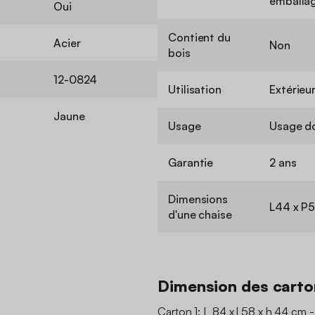
emballag
Oui
Contient du
Acier
Non
bois
12-0824
Utilisation
Extérieu
Jaune
Usage
Usage d
Garantie
2 ans
Dimensions
L44 x P5
d'une chaise
Dimension des carto
Carton 1: L 84 x l 58 x h 44 cm -