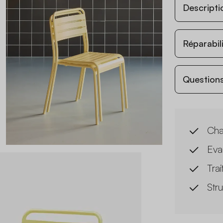
Descripti
Réparabil
Questions
Cha
Eva
Trai
Str