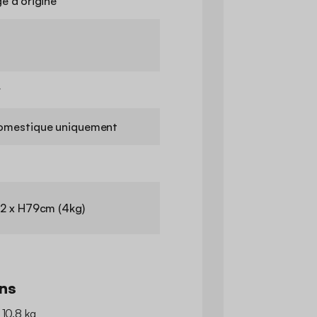
e d'origine
r
omestique uniquement
2 x H79cm (4kg)
ns
 10.8 kg