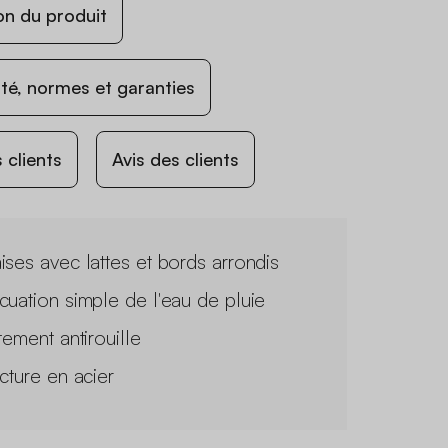
on du produit
ité, normes et garanties
 clients
Avis des clients
ises avec lattes et bords arrondis
cuation simple de l'eau de pluie
tement antirouille
ucture en acier