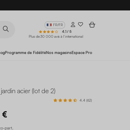
FR/FR
4,1 / 5
Plus de 30 000 avis à l’international
log
Programme de Fidélité
Nos magasins
Espace Pro
ardin acier (lot de 2)
4.4 (62)
 €
co-part
.