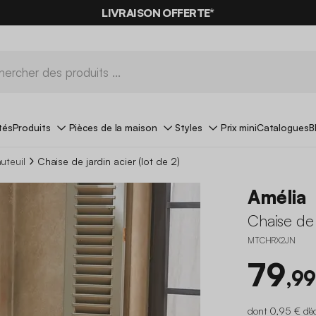
LIVRAISON OFFERTE*
tés
Produits
Pièces de la maison
Styles
Prix mini
Catalogues
B
uteuil
Chaise de jardin acier (lot de 2)
Amélia
Chaise de j
MTCHRX2JN
79
,99
dont 0,95 € d'é