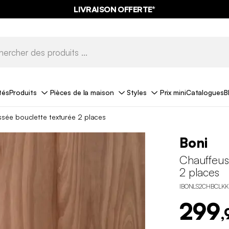
LIVRAISON OFFERTE*
tés
Produits
Pièces de la maison
Styles
Prix mini
Catalogues
B
sée bouclette texturée 2 places
Boni
Chauffeus
2 places
IBONLS2CHBCLKK
299
,