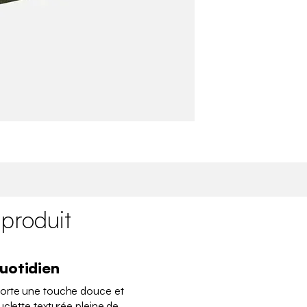
 produit
quotidien
porte une touche douce et
uclette texturée pleine de