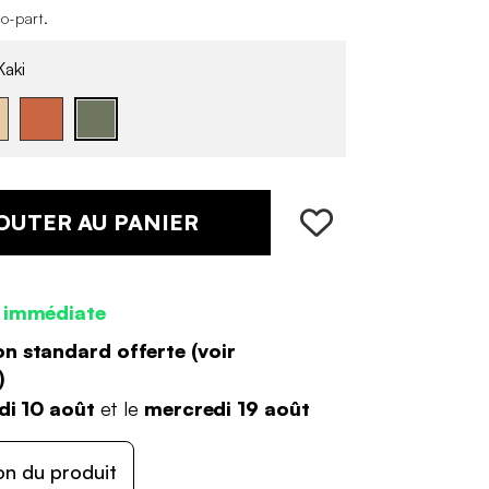
co-part
.
aki
OUTER AU PANIER
 immédiate
on standard offerte (
voir
)
di 10 août
et le
mercredi 19 août
on du produit