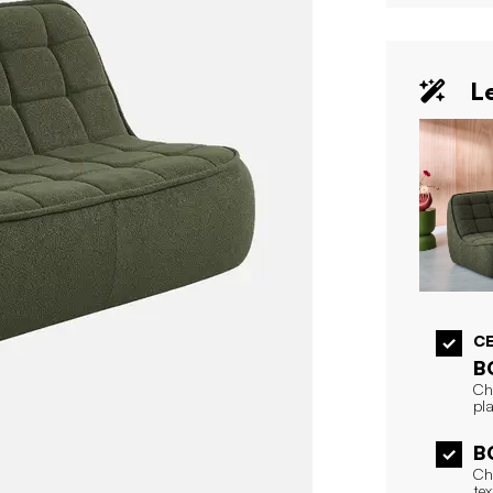
Le
CE
B
Ch
pl
B
Ch
tex