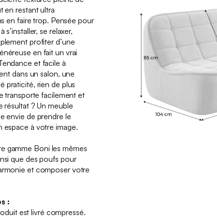
 en restant ultra
ans en faire trop. Pensée pour
s’installer, se relaxer,
mplement profiter d’une
énéreuse en fait un vrai
Tendance et facile à
ement dans un salon, une
praticité, rien de plus
se transporte facilement et
e résultat ? Un meuble
ne envie de prendre le
n espace à votre image.
tre gamme Boni les mêmes
insi que des poufs pour
harmonie et composer votre
s :
produit est livré compressé.