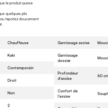
e le produit puisse
que quelques plis
er ou tapotez doucement
t.
Chauffeuse
Garnissage assise
Mouss
Kaki
Garnissage
Mouss
dossier
Contemporain
Profondeur
60 c
d'assise
Droit
Confort de
Non
Soupl
l'assise
2