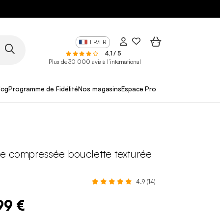
FR/FR
4,1 / 5
Plus de 30 000 avis à l’international
log
Programme de Fidélité
Nos magasins
Espace Pro
e compressée bouclette texturée
4.9 (14)
99 €