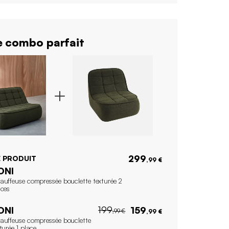
 combo parfait
299
 PRODUIT
,99 €
ONI
auffeuse compressée bouclette texturée 2
aces
199
ONI
159
,99 €
,99 €
auffeuse compressée bouclette
turée 1 place