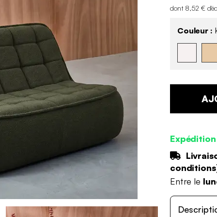
dont 8,52 € d'é
Couleur :
K
AJ
Expédition
Livrais
conditions
Entre le
lun
Descripti