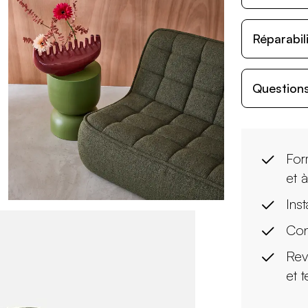
Réparabil
Questions
For
et 
Inst
Con
Rev
et 