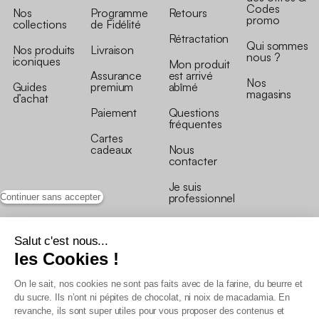
Codes
Nos
Programme
Retours
promo
collections
de Fidélité
Rétractation
Qui sommes
Nos produits
Livraison
nous ?
iconiques
Mon produit
Assurance
est arrivé
Nos
Guides
premium
abîmé
magasins
d’achat
Paiement
Questions
fréquentes
Cartes
cadeaux
Nous
contacter
Je suis
professionnel
Continuer sans accepter
Salut c'est nous...
les Cookies !
On le sait, nos cookies ne sont pas faits avec de la farine, du beurre et
Conditions générales de vente
du sucre. Ils n’ont ni pépites de chocolat, ni noix de macadamia. En
Conditions générales du programme de fidélité
revanche, ils sont super utiles pour vous proposer des contenus et
Charte de données personnelles