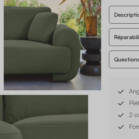
Descripti
Réparabil
Questions
Ang
Pié
2 c
For