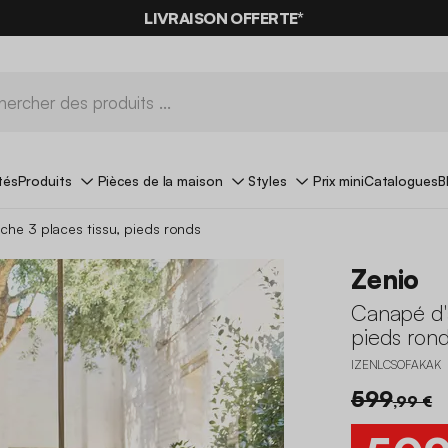
LIVRAISON OFFERTE*
tés
Produits
Pièces de la maison
Styles
Prix mini
Catalogues
B
he 3 places tissu, pieds ronds
Zenio
Canapé d'
pieds ron
IZENLCSOFAKAK
599
,99 €