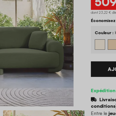
50
dont 23,22 € d'
Économisez
Couleur :
K
AJ
Expédition
Livrais
conditions
Entre le
jeu