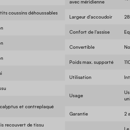
avec méridienne
tits coussins déhoussables
Largeur d'accoudoir
28
on
Confort de l'assise
Eq
on
Convertible
No
on
Poids max. supporté
11
i
Utilisation
In
ssu
Us
Usage
un
calyptus et contreplaqué
Garantie
2 
is recouvert de tissu
Le