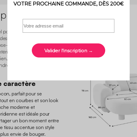
 produit
l pour créer un salon
c des canapés d’angle, 2 ou
ose-pieds. Chaque pièce
ntérieur et apporte une vraie
en. Une collection simple
ndre vos moments à la
e caractère
con, parfait pour se
 tout en courbes et son look
uche moderne et
ridienne est idéale pour
artager un bon moment entre
e tissu accentue son style
a plus envie de bouger.