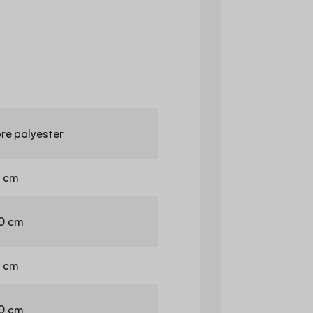
bre polyester
 cm
0 cm
 cm
0 cm