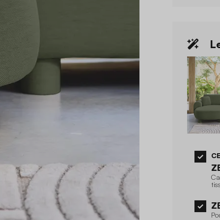
Le
CE
Z
Ca
tis
Z
Po