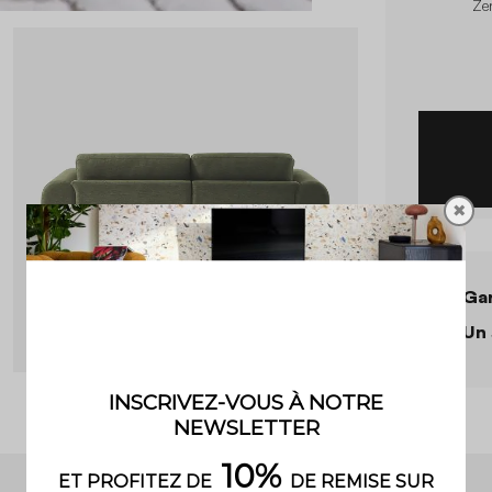
Zen
✖
Gar
Un 