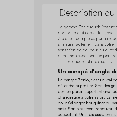
Description du
La gamme Zenio réunit l’essentie
confortable et accueillant, ave
3 places, complétés par un rep
s’intègre facilement dans votre i
sensation de douceur au quotidi
et harmonieuse, pensée pour re
maison encore plus plaisants.
Un canapé d'angle d
Le canapé Zenio, c’est un vrai co
détendre et profiter. Son design
contemporain apportent une to
chaleureuse à votre salon. La mé
pour s’allonger, bouquiner ou p
amis. Son piétement recouvert d
accueillant. Une fois assis, on n’