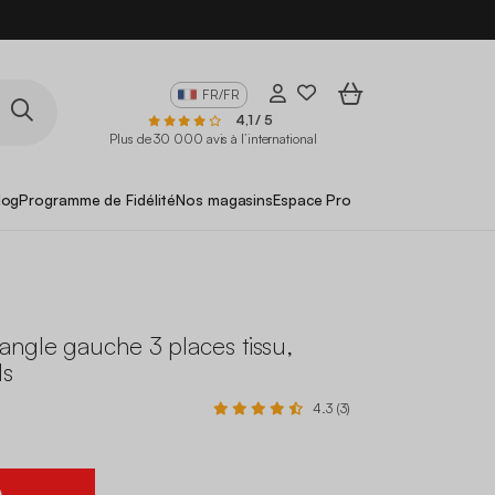
FR/FR
4,1 / 5
Plus de 30 000 avis à l’international
log
Programme de Fidélité
Nos magasins
Espace Pro
angle gauche 3 places tissu,
ds
4.3 (3)