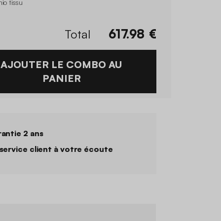
io tissu
Total
617.98
€
AJOUTER LE COMBO AU
PANIER
antie 2 ans
service client à votre écoute