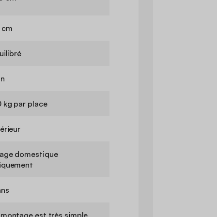
 cm
uilibré
n
0 kg par place
térieur
age domestique
iquement
ans
 montage est très simple,