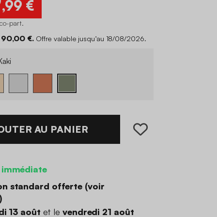
9
,99 €
éco-part
.
 90,00 €.
Offre valable jusqu’au 18/08/2026.
aki
OUTER AU PANIER
 immédiate
on standard offerte (
voir
)
di 13 août
et le
vendredi 21 août