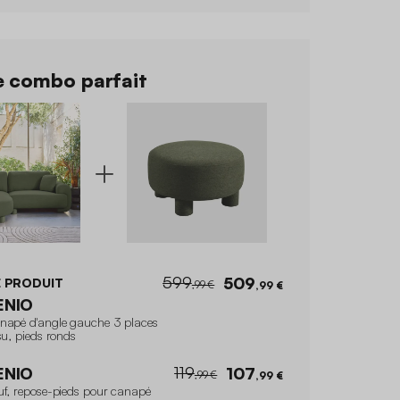
 combo parfait
599
509
 PRODUIT
,99 €
,99 €
ENIO
napé d'angle gauche 3 places
su, pieds ronds
119
ENIO
107
,99 €
,99 €
uf, repose-pieds pour canapé