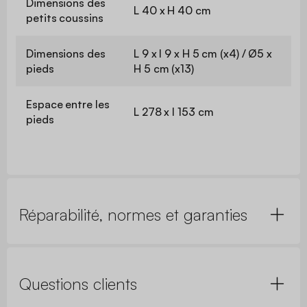
Dimensions des
L 40 x H 40 cm
petits coussins
Dimensions des
L 9 x l 9 x H 5 cm (x4) / Ø5 x
pieds
H 5 cm (x13)
Espace entre les
L 278 x l 153 cm
pieds
Réparabilité, normes et garanties
Questions clients