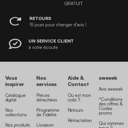
GRATUIT
RETOURS
15 jours pour changer d’avis !
UN SERVICE CLIENT
à votre écoute
Vous
Nos
Aide &
sweeek
inspirer
services
Contact
Avis sweeek
Catalogue
Pièces
Où est mon
*Conditions
digital
détachées
colis ?
des offres &
Codes
Nos
Programme
Retours
promo
collections
de Fidélité
Rétractation
Qui sommes
Nos produits
Livraison
nous ?