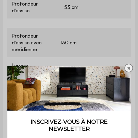
Profondeur
53 cm
d'assise
Profondeur
d'assise avec
130 cm
méridienne
Largeur
✖
20 cm
d'accoudoir
Confort de
Equilibré
l'assise
Convertible
Oui
Type de
Occasionnel
couchage