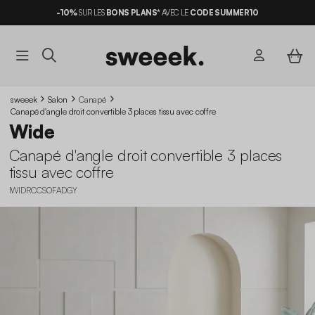
-10%
SUR LES
BONS PLANS*
AVEC LE
CODE SUMMER10
sweeek
Salon
Canapé
Canapé d'angle droit convertible 3 places tissu avec coffre
Wide
Canapé d'angle droit convertible 3 places
tissu avec coffre
IWIDRCCSOFADGY