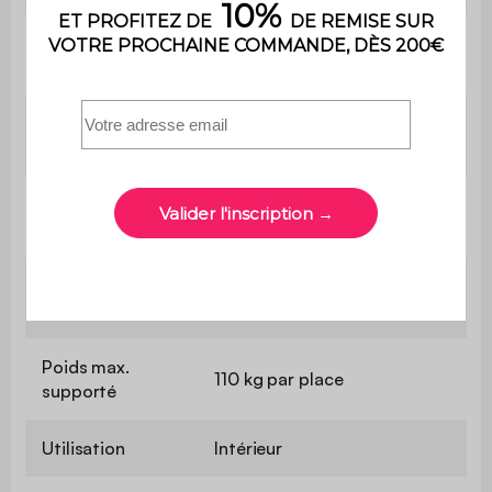
Confort du
Equilibré
couchage
Epaisseur du
3,5 cm
couchage
Longueur du
249 cm
couchage
Largeur du
144 cm
couchage
Poids max.
110 kg par place
supporté
Utilisation
Intérieur