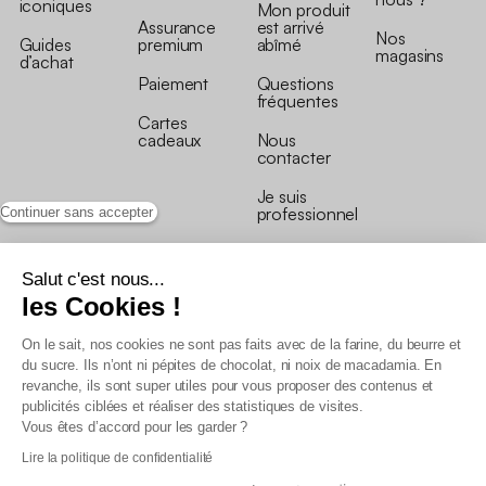
iconiques
Mon produit
Assurance
est arrivé
Nos
Guides
premium
abîmé
magasins
d’achat
Paiement
Questions
fréquentes
Cartes
cadeaux
Nous
contacter
Je suis
professionnel
Continuer sans accepter
Salut c'est nous...
les Cookies !
On le sait, nos cookies ne sont pas faits avec de la farine, du beurre et
Conditions générales de vente
du sucre. Ils n’ont ni pépites de chocolat, ni noix de macadamia. En
Conditions générales du programme de fidélité
revanche, ils sont super utiles pour vous proposer des contenus et
Charte de données personnelles
publicités ciblées et réaliser des statistiques de visites.
Conditions générales de vente Pro
Vous êtes d’accord pour les garder ?
Déclaration d’accessibilité
Lire la politique de confidentialité