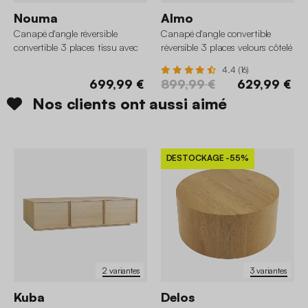
Nouma
Almo
Canapé d'angle réversible
Canapé d'angle convertible
convertible 3 places tissu avec
réversible 3 places velours côtelé
coffre
avec coffre
4.4 (16)
699,99 €
899,99 €
629,99 €
Nos clients ont aussi aimé
DESTOCKAGE
-55%
2 variantes
3 variantes
Kuba
Delos