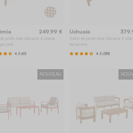
émia
249,99 €
Ushuaia
379,
de jardin bois d'acacia 4 places
Salon de jardin bois d'acacia 4 plac
ge rond
terracotta
4.5 (67)
4.5 (539)
NOUVEAU
NOU