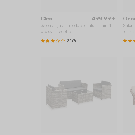
Clea
499,99 €
Ona
Salon de jardin modulable aluminium 4
Salon 
places terracotta
terrac
3.1 (7)