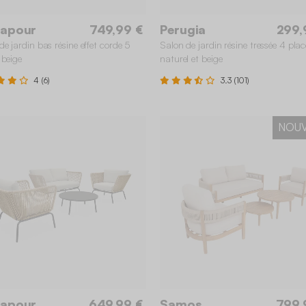
gapour
749,99 €
Perugia
299,
de jardin bas résine effet corde 5
Salon de jardin résine tressée 4 plac
 beige
naturel et beige
4 (6)
3.3 (101)
NOU
gapour
649,99 €
Samos
799,