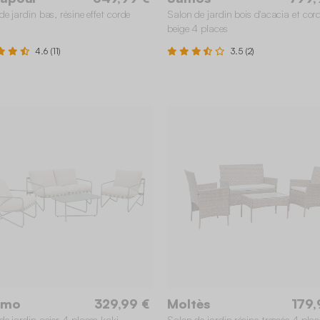
de jardin bas, résine effet corde
Salon de jardin bois d'acacia et cor
beige 4 places
4.6 (11)
3.5 (2)
amo
329,99 €
Moltès
179,
de jardin acier 4 places kaki
Salon de jardin résine tressée 4 plac