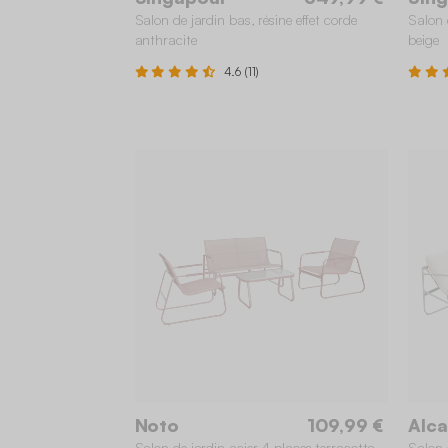
Salon de jardin bas, résine effet corde
Salon 
anthracite
beige
4.6 (11)
Noto
109,99 €
Alc
Salon de jardin acier 4 places terracotta
Salon 