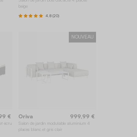
beige
4.8 (20)
NOUVEAU
99 €
Oriva
999,99 €
et écru
Salon de jardin modulable aluminium 4
places blanc et gris clair