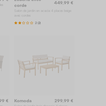
449,99 €
des
corde
Salon de jardin en acacia 4 places beige
avec cordes
2 (2)
99 €
Komoda
299,99 €
es
Salon de jardin bois d'acacia 4 places