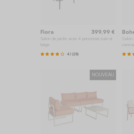
Fiora
399,99 €
Boh
Salon de jardin acier 4 personnes kaki et
Salon 
beige
canna
4.1 (28)
NOUVEAU