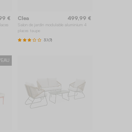
99 €
Clea
499,99 €
laces
Salon de jardin modulable aluminium 4
places taupe
3.1 (7)
VEAU