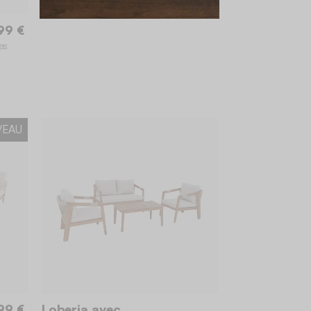
99 €
es
VEAU
99 €
Loberia avec