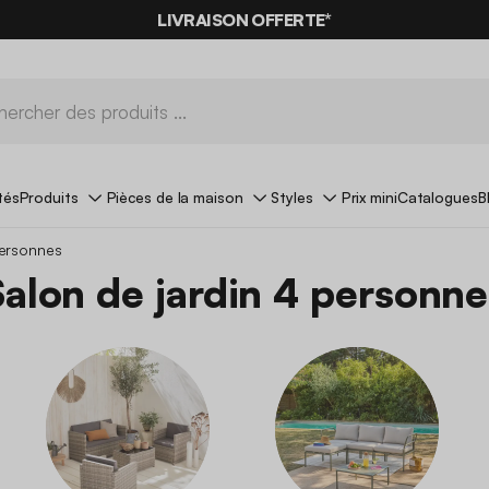
-10%
SUR LES
BONS PLANS*
LIVRAISON OFFERTE*
AVEC LE
CODE SUMMER10
tés
Produits
Pièces de la maison
Styles
Prix mini
Catalogues
B
personnes
Salon de jardin 4 personne