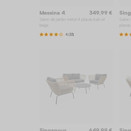
Messina 4
349,99 €
Sin
Salon de jardin métal 4 places kaki et
Salon 
beige
places
4 (33)
Singapour
649,99 €
Sin