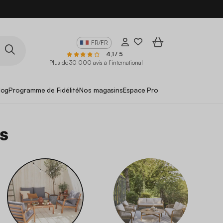
FR/FR
4,1 / 5
Plus de 30 000 avis à l’international
log
Programme de Fidélité
Nos magasins
Espace Pro
s