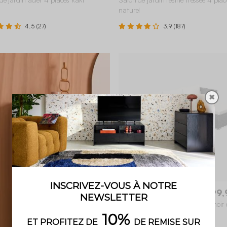
naturel
4.5 (27)
3.9 (187)
✖
Torino
299,
Salon de jardin résine 4 places noir 