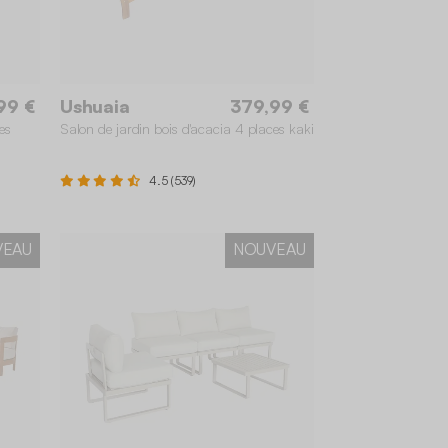
99 €
Ushuaia
379,99 €
es
Salon de jardin bois d'acacia 4 places kaki
4.5 (539)
VEAU
NOUVEAU