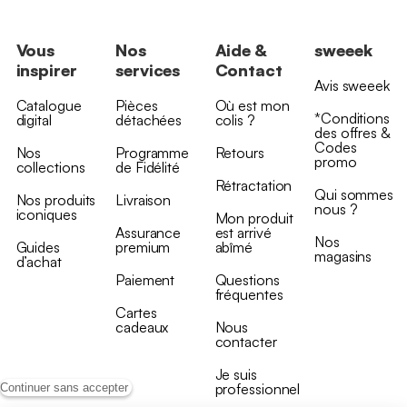
Vous
Nos
Aide &
sweeek
inspirer
services
Contact
Avis sweeek
Catalogue
Pièces
Où est mon
*Conditions
digital
détachées
colis ?
des offres &
Codes
Nos
Programme
Retours
promo
collections
de Fidélité
Rétractation
Qui sommes
Nos produits
Livraison
nous ?
iconiques
Mon produit
Assurance
est arrivé
Nos
Guides
premium
abîmé
magasins
d’achat
Paiement
Questions
fréquentes
Cartes
cadeaux
Nous
contacter
Je suis
professionnel
Continuer sans accepter