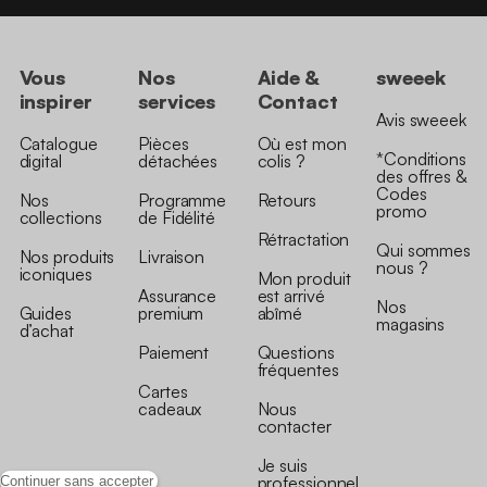
Vous
Nos
Aide &
sweeek
inspirer
services
Contact
Avis sweeek
Catalogue
Pièces
Où est mon
*Conditions
digital
détachées
colis ?
des offres &
Codes
Nos
Programme
Retours
promo
collections
de Fidélité
Rétractation
Qui sommes
Nos produits
Livraison
nous ?
iconiques
Mon produit
Assurance
est arrivé
Nos
Guides
premium
abîmé
magasins
d’achat
Paiement
Questions
fréquentes
Cartes
cadeaux
Nous
contacter
Je suis
professionnel
Continuer sans accepter