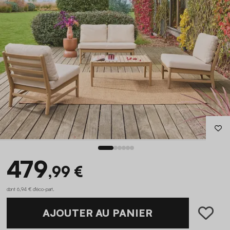
479
,99 €
dont 6,94 € d'éco-part
.
AJOUTER AU PANIER