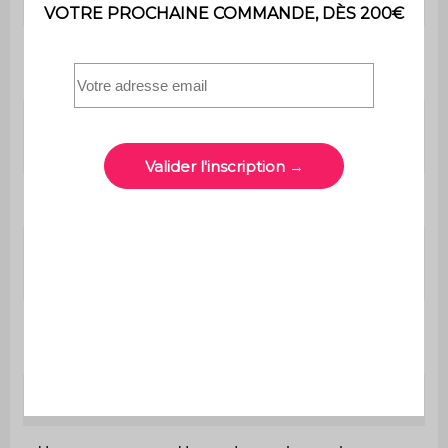
Largeur de la
56 cm
table
Poids max.
110 kg par place
supporté
Poids
38 kg
Contient du
Oui
bois
Le montage est très simple,
Montage
une notice est fournie
Utilisation
Extérieur