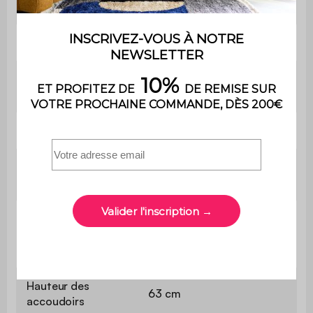
uniquement
Garantie
2 ans
Dimensions
L 82,5 x P 80,5 x H 75 cm
fauteuil (x2)
Dimensions canapé
L 144 x P 80,5 x H 75 cm
Dimensions table
L 102 x P 55 x H 42 cm
Basse
Hauteur d'assise
(sans / avec
33 / 42 cm
coussin)
Hauteur des
63 cm
accoudoirs