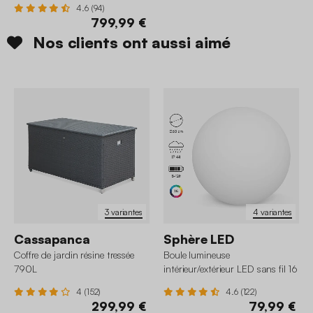
4.6 (94)
799,99 €
Nos clients ont aussi aimé
3 variantes
4 variantes
Cassapanca
Sphère LED
Coffre de jardin résine tressée
Boule lumineuse
790L
intérieur/extérieur LED sans fil 16
couleurs
4 (152)
4.6 (122)
299,99 €
79,99 €