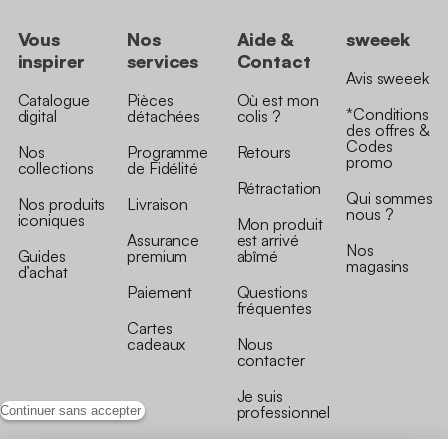
Vous
Nos
Aide &
sweeek
inspirer
services
Contact
Avis sweeek
Catalogue
Pièces
Où est mon
*Conditions
digital
détachées
colis ?
des offres &
Codes
Nos
Programme
Retours
promo
collections
de Fidélité
Rétractation
Qui sommes
Nos produits
Livraison
nous ?
iconiques
Mon produit
Assurance
est arrivé
Nos
Guides
premium
abîmé
magasins
d’achat
Paiement
Questions
fréquentes
Cartes
cadeaux
Nous
contacter
Je suis
professionnel
Continuer sans accepter