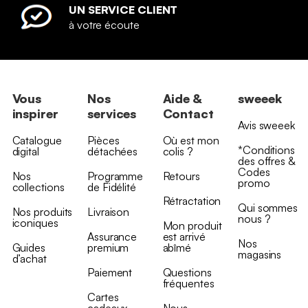
UN SERVICE CLIENT
à votre écoute
Vous
Nos
Aide &
sweeek
inspirer
services
Contact
Avis sweeek
Catalogue
Pièces
Où est mon
*Conditions
digital
détachées
colis ?
des offres &
Codes
Nos
Programme
Retours
promo
collections
de Fidélité
Rétractation
Qui sommes
Nos produits
Livraison
nous ?
iconiques
Mon produit
Assurance
est arrivé
Nos
Guides
premium
abîmé
magasins
d’achat
Paiement
Questions
fréquentes
Cartes
cadeaux
Nous