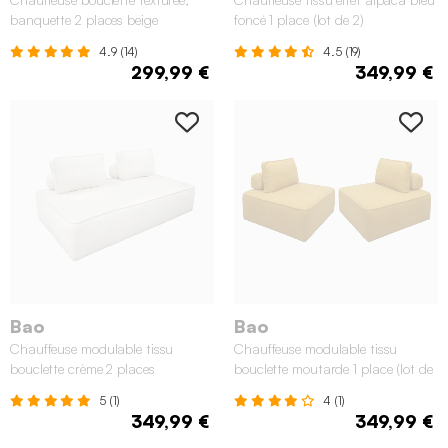
banquette 2 places beige
foncé 1 place (lot de 2)
4.9 (14)
4.5 (19)
299,99 €
349,99 €
Bao
Bao
Chauffeuse modulable tissu
Chauffeuse modulable tissu
bouclette crème 2 places
bouclette moutarde 1 place (lot de
2)
5 (1)
4 (1)
349,99 €
349,99 €