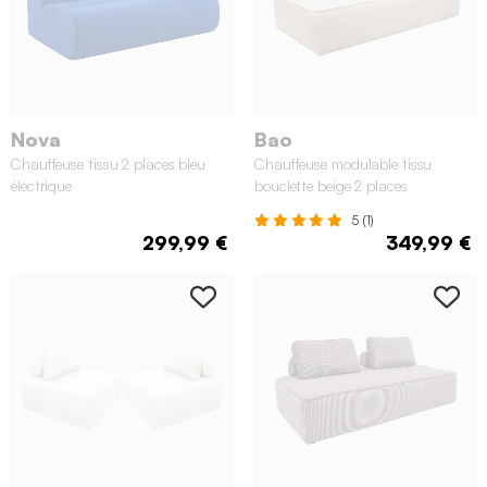
Nova
Bao
Chauffeuse tissu 2 places bleu
Chauffeuse modulable tissu
électrique
bouclette beige 2 places
5 (1)
299,99 €
349,99 €