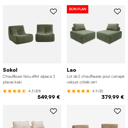
BON PLAN
Sokol
Lao
Chauffeuse tissu effet alpaca 2
Lot de 2 chauffeuses pour canapé
places kaki
velours côtelé vert
4.3 (129)
4.9 (12)
549,99 €
379,99 €