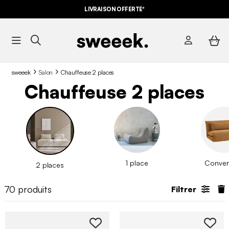
LIVRAISON OFFERTE*
sweeek
Salon
Chauffeuse 2 places
Chauffeuse 2 places
1 place
Convert
2 places
70
produits
Filtrer