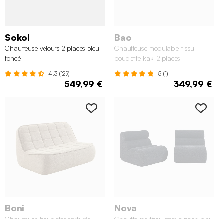
Sokol
Bao
Chauffeuse velours 2 places bleu
Chauffeuse modulable tissu
foncé
bouclette kaki 2 places
4.3 (129)
5 (1)
549,99 €
349,99 €
Boni
Nova
Chauffeuse bouclette texturée,
Chauffeuse tissu effet alpaca bleu