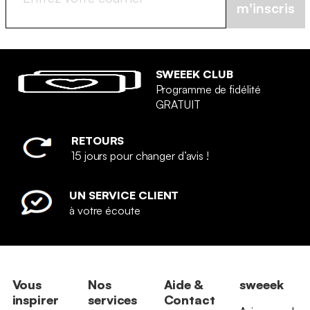
m'inscris
SWEEEK CLUB
Programme de fidélité
GRATUIT
RETOURS
15 jours pour changer d’avis !
UN SERVICE CLIENT
à votre écoute
Vous
Nos
Aide &
sweeek
inspirer
services
Contact