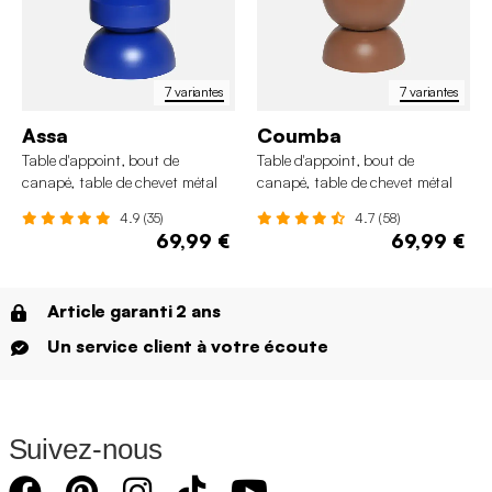
7 variantes
7 variantes
Assa
Coumba
Table d'appoint, bout de
Table d'appoint, bout de
canapé, table de chevet métal
canapé, table de chevet métal
Ø32 x H43,5cm
Ø32 x H46,5cm
4.9 (35)
4.7 (58)
69,99 €
69,99 €
Article garanti 2 ans
Un service client à votre écoute
Suivez-nous