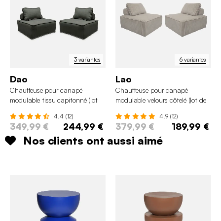
3 variantes
6 variantes
Dao
Lao
Chauffeuse pour canapé
Chauffeuse pour canapé
modulable tissu capitonné (lot
modulable velours côtelé (lot de
de 2)
2)
4.4 (12)
4.9 (12)
349,99 €
244,99 €
379,99 €
189,99 €
Nos clients ont aussi aimé