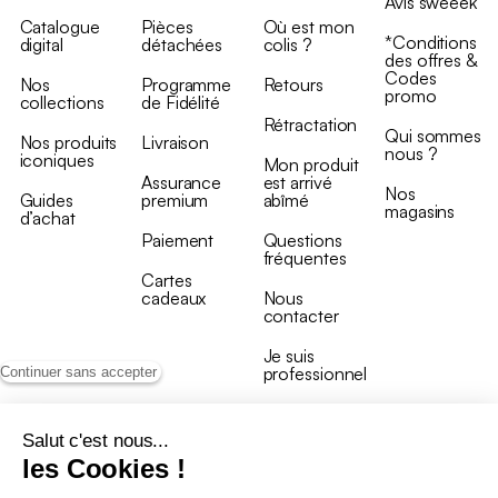
Avis sweeek
Catalogue
Pièces
Où est mon
*Conditions
digital
détachées
colis ?
des offres &
Codes
Nos
Programme
Retours
promo
collections
de Fidélité
Rétractation
Qui sommes
Nos produits
Livraison
nous ?
iconiques
Mon produit
Assurance
est arrivé
Nos
Guides
premium
abîmé
magasins
d’achat
Paiement
Questions
fréquentes
Cartes
cadeaux
Nous
contacter
Je suis
professionnel
Continuer sans accepter
Salut c'est nous...
les Cookies !