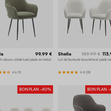
la
99,99 €
Shella
189,99 €
113,
il velours côtelé kaki pieds en métal
Lot de fauteuils bouclette et pieds m
4.6 (11)
4.8 (53)
BON PLAN
-40%
BON PLAN
-