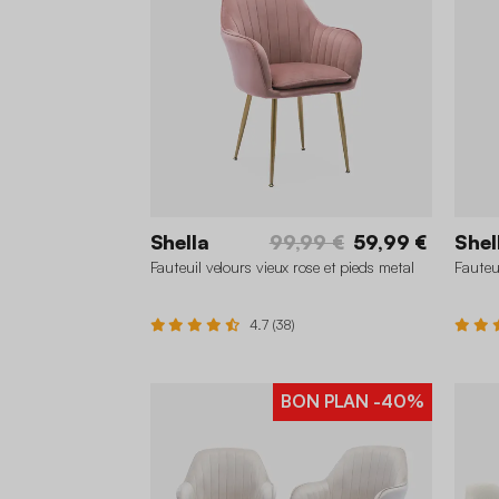
Shella
99,99 €
59,99 €
Shel
Fauteuil velours vieux rose et pieds metal
Fauteu
4.7 (38)
BON PLAN
-40%