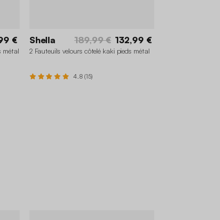
99 €
Shella
189,99 €
132,99 €
s métal
2 Fauteuils velours côtelé kaki pieds métal
4.8 (15)