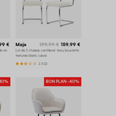
99 €
Maja
199,99 €
159,99 €
ds en
Lot de 2 chaises cantilever tissu bouclette
texturée blanc cassé
2.5 (2)
40%
BON PLAN
-40%