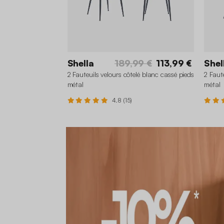
Shella
189,99 €
113,99 €
Shel
2 Fauteuils velours côtelé blanc cassé pieds
2 Faut
métal
métal
4.8 (15)