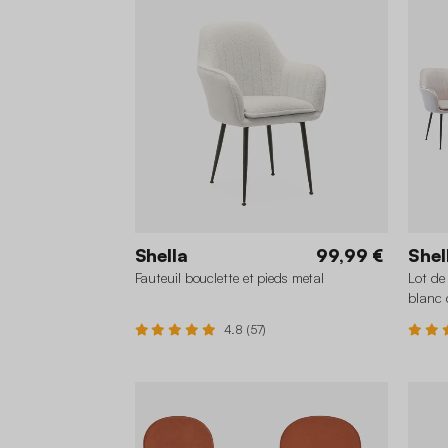
Shella
99,99 €
Shel
Fauteuil bouclette et pieds metal
Lot de 
blanc 
4.8 (57)