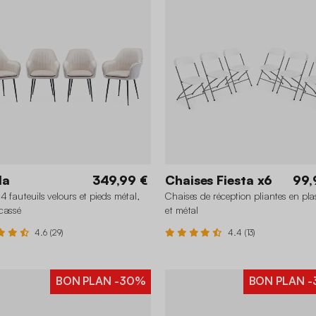
la
349,99 €
Chaises Fiesta x6
99,
4 fauteuils velours et pieds métal,
Chaises de réception pliantes en pla
cassé
et métal
4.6 (29)
4.4 (13)
BON PLAN
-30%
BON PLAN
-