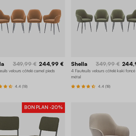
la
349,99 €
244,99 €
Shella
349,99 €
244,
euils velours côtelé camel pieds
4 Fauteuils velours côtelé kaki foncé
métal
4.4 (18)
4.4 (18)
BON PLAN
-20%