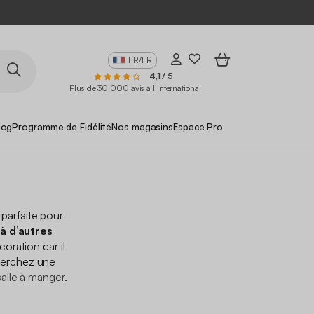
FR/FR
4,1 / 5
Plus de 30 000 avis à l’international
log
Programme de Fidélité
Nos magasins
Espace Pro
 parfaite pour
à d’autres
oration car il
herchez une
alle à manger
.