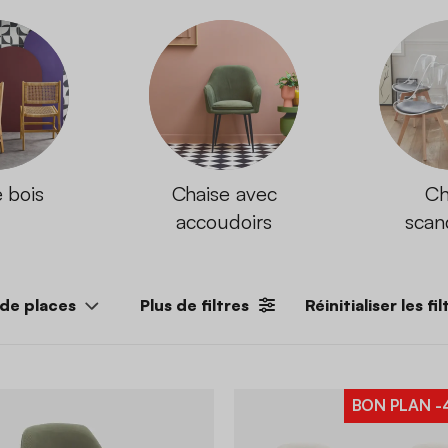
 bois
Chaise avec
Ch
accoudoirs
scan
de places
Plus de filtres
Réinitialiser les fil
BON PLAN
-