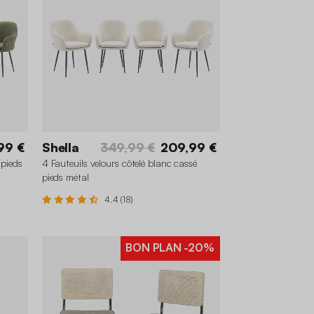
99 €
Shella
349,99 €
209,99 €
 pieds
4 Fauteuils velours côtelé blanc cassé
pieds métal
4.4 (18)
BON PLAN
-20%