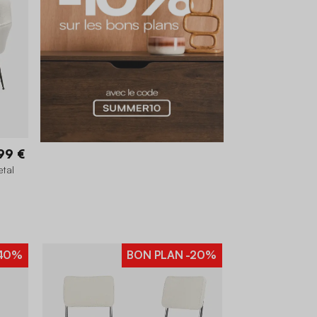
99 €
etal
40%
BON PLAN
-20%