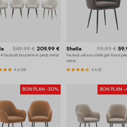
la
349,99 €
209,99 €
Shella
99,99 €
59,
 4 fauteuils bouclette et pieds metal
Fauteuil velours côtelé gris foncé pie
métal
4.8 (53)
4.6 (11)
BON PLAN
-30%
BON PLAN
-