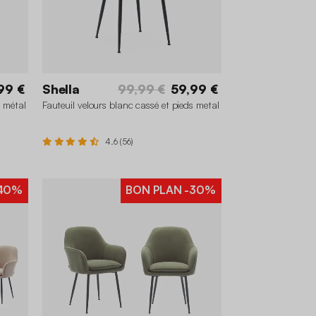
99 €
Shella
99,99 €
59,99 €
s métal
Fauteuil velours blanc cassé et pieds metal
4.6 (56)
40%
BON PLAN
-30%