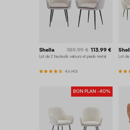
Shella
189,99 €
113,99 €
Shel
Lot de 2 fauteuils velours et pieds metal
Lot de
4.6 (40)
BON PLAN
-40%