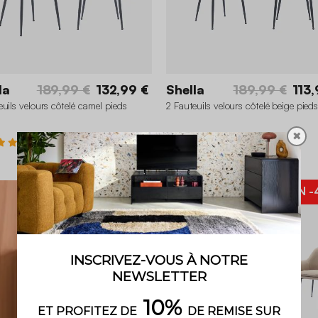
la
189,99 €
132,99 €
Shella
189,99 €
113,
euils velours côtelé camel pieds
2 Fauteuils velours côtelé beige pied
✖
4.8 (15)
4.8 (15)
BON PLAN
-