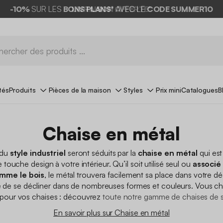
-10%
SUR LES
BONS PLANS*
AVEC LE
CODE SUMMER10
tés
Produits
Pièces de la maison
Styles
Prix mini
Catalogues
B
Chaise en métal
 du
style industriel
seront séduits par la
chaise en métal
qui est
 touche design à votre intérieur. Qu’il soit utilisé seul ou
associé 
mme le bois
, le métal trouvera facilement sa place dans votre déc
ge de se décliner dans de nombreuses formes et couleurs. Vous c
 pour vos chaises : découvrez
toute notre gamme de chaises de s
En savoir plus sur Chaise en métal