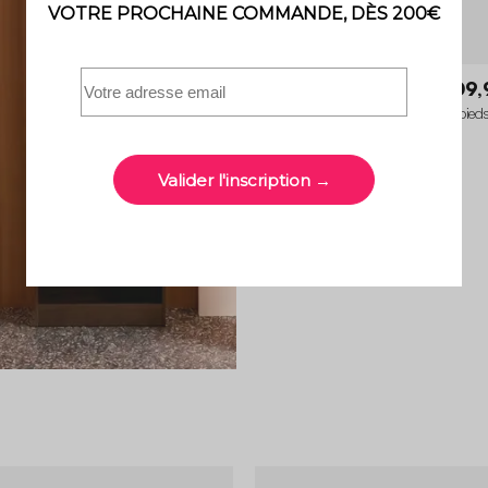
Shella
349,99 €
209,
4 Fauteuils velours côtelé beige pied
4.4 (18)