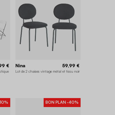
99 €
Nina
59,99 €
stique
Lot de 2 chaises vintage métal et tissu noir
30%
BON PLAN
-40%