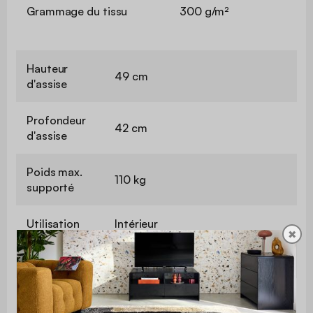
Grammage du tissu
300 g/m²
Hauteur
49 cm
d'assise
Profondeur
42 cm
d'assise
Poids max.
110 kg
supporté
Utilisation
Intérieur
✖
Usage
Usage domestique uniquement
Garantie
2 ans