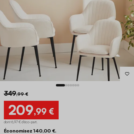
349
,99 €
209
,99 €
dont 6,97 € d'éco-part
.
Économisez 140,00 €.