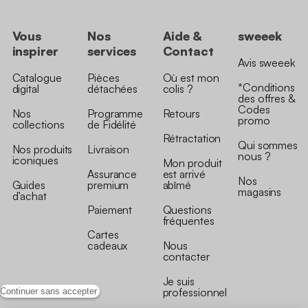
Vous
Nos
Aide &
sweeek
inspirer
services
Contact
Avis sweeek
Catalogue
Pièces
Où est mon
*Conditions
digital
détachées
colis ?
des offres &
Codes
Nos
Programme
Retours
promo
collections
de Fidélité
Rétractation
Qui sommes
Nos produits
Livraison
nous ?
iconiques
Mon produit
Assurance
est arrivé
Nos
Guides
premium
abîmé
magasins
d’achat
Paiement
Questions
fréquentes
Cartes
cadeaux
Nous
contacter
Je suis
professionnel
Continuer sans accepter