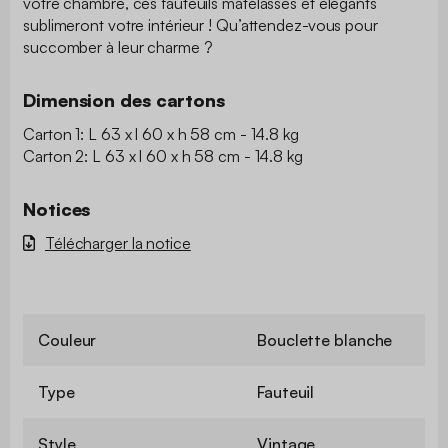
votre chambre, ces fauteuils matelassés et élégants
sublimeront votre intérieur ! Qu’attendez-vous pour
succomber à leur charme ?
Dimension des cartons
Carton 1: L 63 x l 60 x h 58 cm - 14.8 kg
Carton 2: L 63 x l 60 x h 58 cm - 14.8 kg
Notices
Télécharger la notice
Couleur
Bouclette blanche
Type
Fauteuil
Style
Vintage