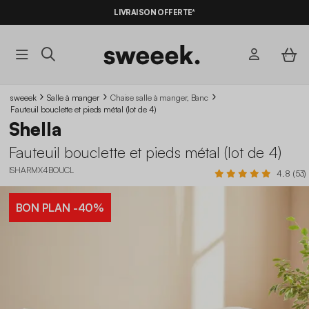
-10%
SUR LES
BONS PLANS*
LIVRAISON OFFERTE*
AVEC LE
CODE SUMMER10
sweeek
Salle à manger
Chaise salle à manger, Banc
Fauteuil bouclette et pieds métal (lot de 4)
Shella
Fauteuil bouclette et pieds métal (lot de 4)
ISHARMX4BOUCL
4.8 (53)
BON PLAN
-40%