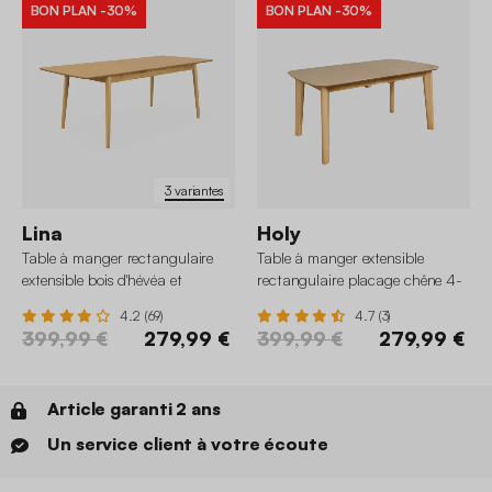
BON PLAN
-30%
BON PLAN
-30%
3 variantes
Lina
Holy
Table à manger rectangulaire
Table à manger extensible
extensible bois d'hévéa et
rectangulaire placage chêne 4-
placage chêne 6-8 places
6 places
4.2 (69)
4.7 (3)
399,99 €
279,99 €
399,99 €
279,99 €
Article garanti 2 ans
Un service client à votre écoute