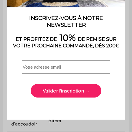
Le produit est livré en kit à
Montage
monter soi-même. Une notice
est fournie
2x Fauteuil
L 57 x P 59 x H 84,5cm (6kg)
Coussin
L 40 x P 42cm
d'assise
Epaisseur du
coussin
3cm
d'assise
Dossier
L 53 x H 41cm
Hauteur
64cm
d'accoudoir