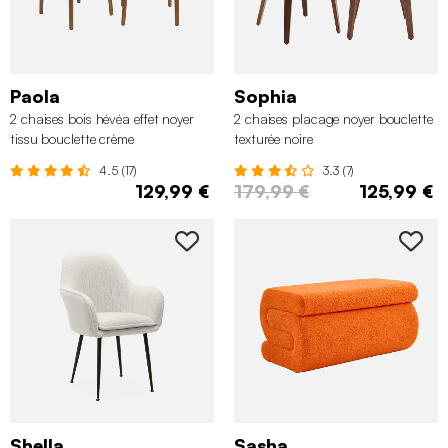
Paola
Sophia
2 chaises bois hévéa effet noyer
2 chaises placage noyer bouclette
tissu bouclette crème
texturée noire
4.5 (17)
3.3 (7)
129,99 €
179,99 €
125,99 €
Shella
Sasha