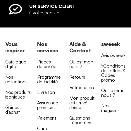
UN SERVICE CLIENT
à votre écoute
Vous
Nos
Aide &
sweeek
inspirer
services
Contact
Avis sweeek
Catalogue
Pièces
Où est mon
*Conditions
digital
détachées
colis ?
des offres &
Codes
Nos
Programme
Retours
promo
collections
de Fidélité
Rétractation
Qui sommes
Nos produits
Livraison
nous ?
iconiques
Mon produit
Assurance
est arrivé
Nos
Guides
premium
abîmé
magasins
d’achat
Paiement
Questions
fréquentes
Cartes