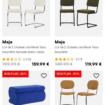
Maja
Maja
Lot de 2 chaises cantilever tissu
Lot de 2 chaises cantilever tissu
bouclette texturée blanc cassé
bouclette
2.5 (2)
3.1 (7)
199,99 €
159,99 €
149,99 €
119,99 €
BON PLAN
-20%
BON PLAN
-30%