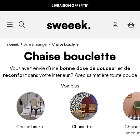
LIVRAISON OFFERTE*
sweeek
Salle à manger
Chaise bouclette
Chaise bouclette
Vous avez envie d’une
bonne dose de douceur et de
réconfort
dans votre intérieur ? Avec sa matière toute douce
et réconfortante, la
chaise bouclette
vous offrira une assise
Voir plus
confortable. Que ce soit avec des pieds en bois, en rotin pour
un look naturel ou en métal pour look plus sophistiqué, la
chaise bouclette
crée une ambiance cosy pour vos repas en
famille ou entre amis. Retrouvez aussi toutes
nos autres
chaises
pour votre salle à manger sur cette page.
Chaise bistrot
Chaise bois
Chaise
accoud