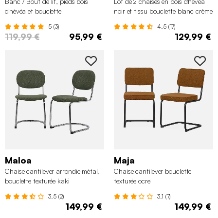
Banc / Bout de lit, pieds bois
Lot de 2 chaises en bois d'hévéa
d'hévéa et bouclette
noir et tissu bouclette blanc crème
5 (3)
4.5 (17)
119,99 €
95,99 €
129,99 €
Maloa
Maja
Chaise cantilever arrondie métal,
Chaise cantilever bouclette
bouclette texturée kaki
texturée ocre
3.5 (2)
3.1 (7)
149,99 €
149,99 €