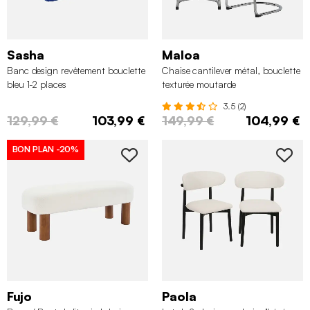
Sasha
Maloa
Banc design revêtement bouclette
Chaise cantilever métal, bouclette
bleu 1-2 places
texturée moutarde
3.5 (2)
129,99 €
103,99 €
149,99 €
104,99 €
BON PLAN
-20%
Fujo
Paola