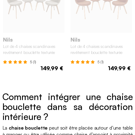
Nils
Nils
Lot de 4 chaises scandinaves
Lot de 4 chaises scandinaves
revêtement bouclette texturée
revêtement bouclette texturée
taupe
terracotta
5 (1)
5 (1)
149,99 €
149,99 €
Comment intégrer une chaise
bouclette dans sa décoration
intérieure ?
La
chaise bouclette
peut soit être placée autour d’une table
à manger ou être utilisée comme chaise d’appoint à proximité