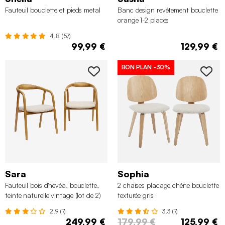
Fauteuil bouclette et pieds metal
Banc design revêtement bouclette
orange 1-2 places
4.8 (57)
99,99 €
129,99 €
BON PLAN
-30%
Sara
Sophia
Fauteuil bois d'hévéa, bouclette,
2 chaises placage chêne bouclette
teinte naturelle vintage (lot de 2)
texturée gris
2.9 (7)
3.3 (7)
249,99 €
179,99 €
125,99 €