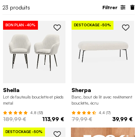
23
produits
Filtrer
BON PLAN
-40%
DESTOCKAGE
-50%
Shella
Sherpa
Lot de fauteuils bouclette et pieds
Banc, bout de lit avec revêtement
metal
bouclette, écru
4.8 (53)
4.4 (17)
189,99 €
113,99 €
79,99 €
39,99 €
DESTOCKAGE
-50%