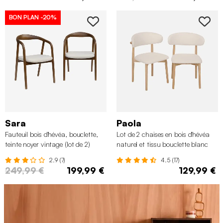
BON PLAN
-20%
Sara
Paola
Fauteuil bois d'hévéa, bouclette,
Lot de 2 chaises en bois d'hévéa
teinte noyer vintage (lot de 2)
naturel et tissu bouclette blanc
crème
2.9 (7)
4.5 (17)
249,99 €
199,99 €
129,99 €