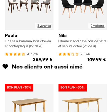
3 variantes
2 variantes
Paula
Nils
Chaise à barreaux bois d'hévéa
Chaise scandinave bois de hêtre
et contreplaqué (lot de 4)
et velours côtelé (lot de 4)
4.7 (30)
2.8 (4)
289,99 €
149,99 €
Nos clients ont aussi aimé
BON PLAN
-30%
BON PLAN
-30%