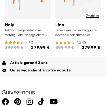
3 variantes
Holy
Lina
Table à manger extensible
Table à manger rectangulaire
rectangulaire placage chêne 4-
extensible bois d'hévéa et
6 places
placage chêne 6-8 places
4.7 (3)
4.2 (69)
399,99 €
279,99 €
399,99 €
279,99 €
Article garanti 2 ans
Un service client à votre écoute
Suivez-nous