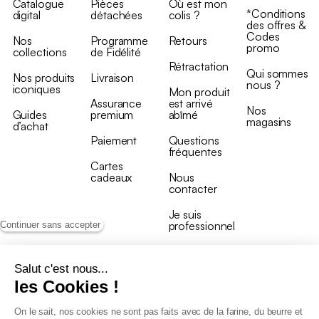
Catalogue
Pièces
Où est mon
*Conditions
digital
détachées
colis ?
des offres &
Codes
Nos
Programme
Retours
promo
collections
de Fidélité
Rétractation
Qui sommes
Nos produits
Livraison
nous ?
iconiques
Mon produit
Assurance
est arrivé
Nos
Guides
premium
abîmé
magasins
d’achat
Paiement
Questions
fréquentes
Cartes
cadeaux
Nous
contacter
Je suis
professionnel
Continuer sans accepter
Salut c'est nous...
les Cookies !
On le sait, nos cookies ne sont pas faits avec de la farine, du beurre et
Conditions générales de vente