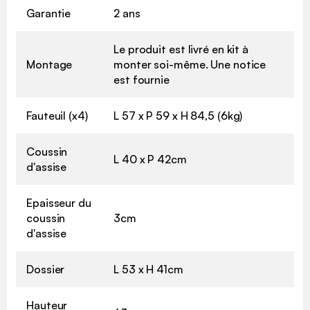
Garantie
2 ans
Le produit est livré en kit à
Montage
monter soi-même. Une notice
est fournie
Fauteuil (x4)
L 57 x P 59 x H 84,5 (6kg)
Coussin
L 40 x P 42cm
d'assise
Epaisseur du
coussin
3cm
d'assise
Dossier
L 53 x H 41cm
Hauteur