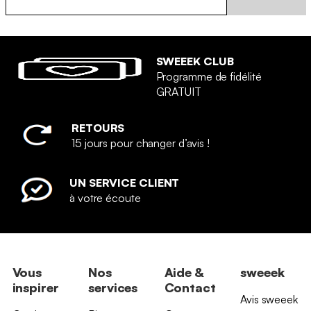
SWEEEK CLUB
Programme de fidélité
GRATUIT
RETOURS
15 jours pour changer d’avis !
UN SERVICE CLIENT
à votre écoute
Vous
Nos
Aide &
sweeek
inspirer
services
Contact
Avis sweeek