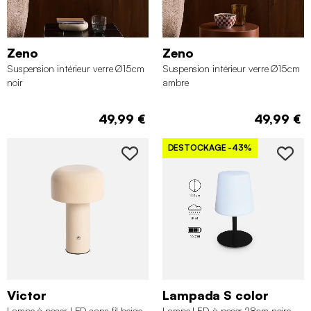
Zeno
Zeno
Suspension intérieur verre Ø15cm
Suspension intérieur verre Ø15cm
noir
ambre
49,99 €
49,99 €
DESTOCKAGE
-43%
Victor
Lampada S color
Lampe à poser LED sans fil beige
Lampe LED à poser 28cm noire