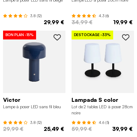
3.8 (12)
4.3 (6)
29,99 €
34,99 €
19,99 €
BON PLAN
-15%
DESTOCKAGE
-33%
Victor
Lampada S color
Lampe à poser LED sans fil bleu
Lot de 2 tables LED à poser 28cm
noire
3.8 (12)
4.6 (5)
29,99 €
25,49 €
59,99 €
39,99 €