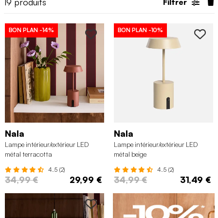
19
produits
Filtrer
BON PLAN
-14%
BON PLAN
-10%
Nala
Nala
Lampe intérieur/extérieur LED
Lampe intérieur/extérieur LED
métal terracotta
métal beige
4.5 (2)
4.5 (2)
34,99 €
29,99 €
34,99 €
31,49 €