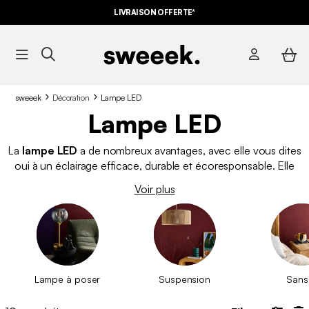
LIVRAISON OFFERTE*
sweeek
Décoration
Lampe LED
Lampe LED
La
lampe LED
a de nombreux avantages, avec elle vous dites
oui à un éclairage efficace, durable et écoresponsable. Elle
consomme jusqu’à 80% d’énergie en moins
! Peu importe
Voir plus
la pièce de la maison, la lampe LED s’impose tout
naturellement. Aujourd’hui, même les
luminaires d'intérieur
les
plus stylées sont équipées d’une lampe LED, découvrez nos
modèles.
Lampe à poser
Suspension
Sans 