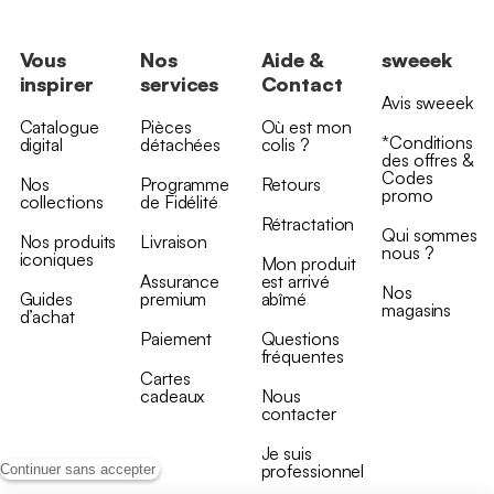
Vous
Nos
Aide &
sweeek
inspirer
services
Contact
Avis sweeek
Catalogue
Pièces
Où est mon
*Conditions
digital
détachées
colis ?
des offres &
Codes
Nos
Programme
Retours
promo
collections
de Fidélité
Rétractation
Qui sommes
Nos produits
Livraison
nous ?
iconiques
Mon produit
Assurance
est arrivé
Nos
Guides
premium
abîmé
magasins
d’achat
Paiement
Questions
fréquentes
Cartes
cadeaux
Nous
contacter
Je suis
professionnel
Continuer sans accepter