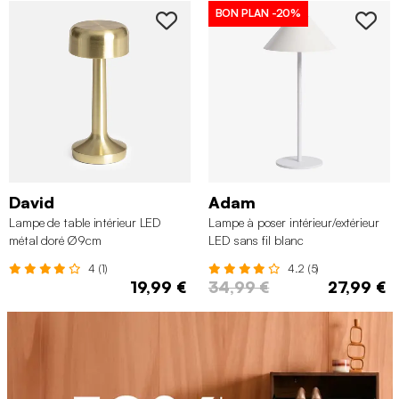
BON PLAN
-20%
David
Adam
Lampe de table intérieur LED
Lampe à poser intérieur/extérieur
métal doré Ø9cm
LED sans fil blanc
4 (1)
4.2 (5)
19,99 €
34,99 €
27,99 €