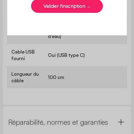
Luminosité
240 lm
IP54 (protection contres les
Protection
poussières et les projections
d'eau)
Cable USB
Oui (USB type C)
fourni
Longueur du
100 cm
câble
Réparabilité, normes et garanties