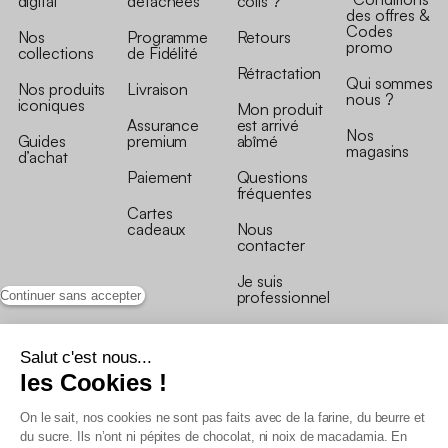
digital
détachées
colis ?
des offres &
Codes
Nos
Programme
Retours
promo
collections
de Fidélité
Rétractation
Qui sommes
Nos produits
Livraison
nous ?
iconiques
Mon produit
Assurance
est arrivé
Nos
Guides
premium
abîmé
magasins
d’achat
Paiement
Questions
fréquentes
Cartes
cadeaux
Nous
contacter
Je suis
professionnel
Continuer sans accepter
Salut c'est nous...
les Cookies !
On le sait, nos cookies ne sont pas faits avec de la farine, du beurre et
Conditions générales de vente
du sucre. Ils n’ont ni pépites de chocolat, ni noix de macadamia. En
Conditions générales du programme de fidélité