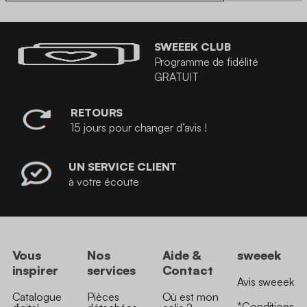
SWEEEK CLUB
Programme de fidélité
GRATUIT
RETOURS
15 jours pour changer d’avis !
UN SERVICE CLIENT
à votre écoute
Vous
Nos
Aide &
sweeek
inspirer
services
Contact
Avis sweeek
Catalogue
Pièces
Où est mon
*Conditions