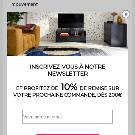
mouvement
✖
Poids
0,5 kg
Utilisation
Intérieur / Extérieur
Usage
Usage domestique uniquement
Le produit est livré monté, dans
Montage
son emballage d'origine
Garantie
2 ans
Contient du
Non
bois
Dimensions
H 32 x Ø 15 cm