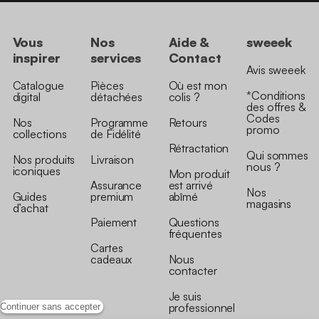
Vous
Nos
Aide &
sweeek
inspirer
services
Contact
Avis sweeek
Catalogue
Pièces
Où est mon
*Conditions
digital
détachées
colis ?
des offres &
Codes
Nos
Programme
Retours
promo
collections
de Fidélité
Rétractation
Qui sommes
Nos produits
Livraison
nous ?
iconiques
Mon produit
Assurance
est arrivé
Nos
Guides
premium
abîmé
magasins
d’achat
Paiement
Questions
fréquentes
Cartes
cadeaux
Nous
contacter
Je suis
professionnel
Continuer sans accepter