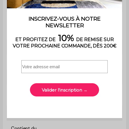
Chargeur
Câble USB C
Détecteur
de
Non
mouvement
Poids
0,5 kg
Utilisation
Intérieur / Extérieur
Usage
Usage domestique uniquement
Le produit est livré monté, dans
Montage
son emballage d'origine
Garantie
2 ans
Contient du