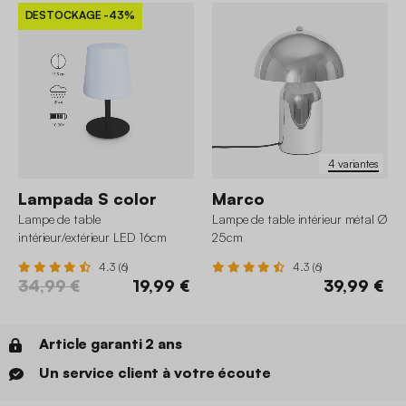
DESTOCKAGE
-43%
4 variantes
Lampada S color
Marco
Lampe de table
Lampe de table intérieur métal Ø
intérieur/extérieur LED 16cm
25cm
4.3 (6)
4.3 (6)
34,99 €
19,99 €
39,99 €
Article garanti 2 ans
Un service client à votre écoute