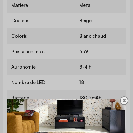
Matière
Métal
Couleur
Beige
Coloris
Blanc chaud
Puissance max.
3 W
Autonomie
3-4 h
Nombre de LED
18
Batterie
1800 mAh
✖
Temps de charge
3 h