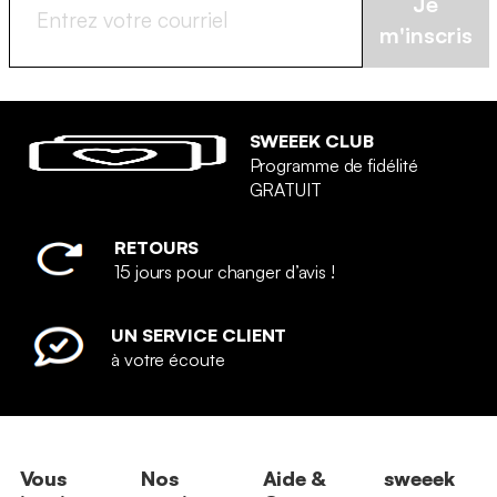
Je
m'inscris
SWEEEK CLUB
Programme de fidélité
GRATUIT
RETOURS
15 jours pour changer d’avis !
UN SERVICE CLIENT
à votre écoute
Vous
Nos
Aide &
sweeek