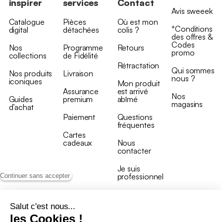
inspirer
services
Contact
Avis sweeek
Catalogue
Pièces
Où est mon
*Conditions
digital
détachées
colis ?
des offres &
Codes
Nos
Programme
Retours
promo
collections
de Fidélité
Rétractation
Qui sommes
Nos produits
Livraison
nous ?
iconiques
Mon produit
Assurance
est arrivé
Nos
Guides
premium
abîmé
magasins
d’achat
Paiement
Questions
fréquentes
Cartes
cadeaux
Nous
contacter
Je suis
professionnel
Continuer sans accepter
Salut c'est nous...
les Cookies !