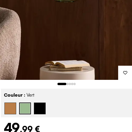
Couleur :
Vert
49
,99 €