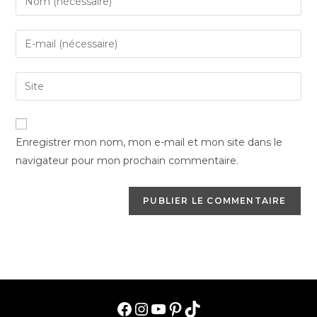
your
name
Enter
or
your
username
email
Saisir
to
address
l’URL
comment
to
de
comment
votre
Enregistrer mon nom, mon e-mail et mon site dans le
site
navigateur pour mon prochain commentaire.
(facultatif)
Facebook
Instagram
YouTube
Pinterest
TikTok