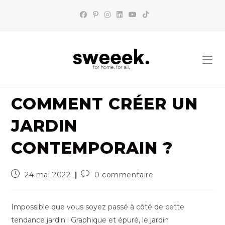
Skip
to
content
COMMENT CRÉER UN
JARDIN
CONTEMPORAIN ?
Publication
Commentaires
24 mai 2022
0 commentaire
publiée :
de
la
publication :
Impossible que vous soyez passé à côté de cette
tendance jardin ! Graphique et épuré, le jardin