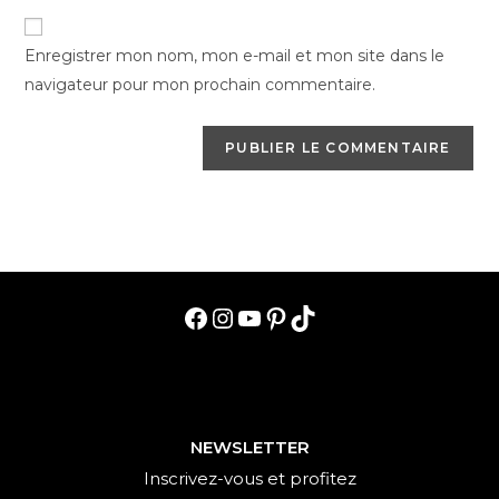
to
de
comment
votre
Enregistrer mon nom, mon e-mail et mon site dans le
site
navigateur pour mon prochain commentaire.
(facultatif)
Facebook
Instagram
YouTube
Pinterest
TikTok
NEWSLETTER
Inscrivez-vous et profitez