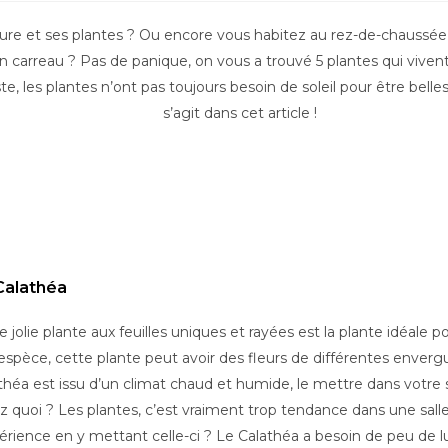
nature et ses plantes ? Ou encore vous habitez au rez-de-chaussé
 un carreau ? Pas de panique, on vous a trouvé 5 plantes qui viv
ste, les plantes n’ont pas toujours besoin de soleil pour être bel
s’agit dans cet article !
Calathéa
e jolie plante aux feuilles uniques et rayées est la plante idéale 
espèce, cette plante peut avoir des fleurs de différentes envergur
théa est issu d’un climat chaud et humide, le mettre dans votre sal
z quoi ? Les plantes, c’est vraiment trop tendance dans une salle
périence en y mettant celle-ci ? Le Calathéa a besoin de peu de lu