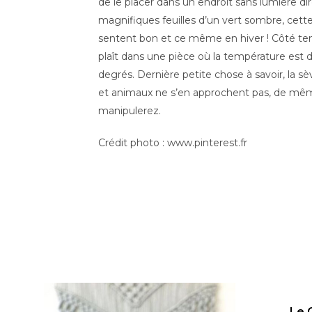
de le placer dans un endroit sans lumière di
magnifiques feuilles d’un vert sombre, cette
sentent bon et ce même en hiver ! Côté tem
plaît dans une pièce où la température est de 
degrés. Dernière petite chose à savoir, la sèv
et animaux ne s’en approchent pas, de mê
manipulerez.
Crédit photo : www.pinterest.fr
Le 