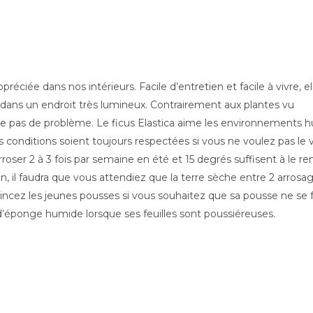
préciée dans nos intérieurs. Facile d’entretien et facile à vivre, el
e dans un endroit très lumineux. Contrairement aux plantes vu
e pas de problème. Le ficus Elastica aime les environnements 
es conditions soient toujours respectées si vous ne voulez pas le v
rroser 2 à 3 fois par semaine en été et 15 degrés suffisent à le re
on, il faudra que vous attendiez que la terre sèche entre 2 arrosag
pincez les jeunes pousses si vous souhaitez que sa pousse ne se 
éponge humide lorsque ses feuilles sont poussiéreuses.