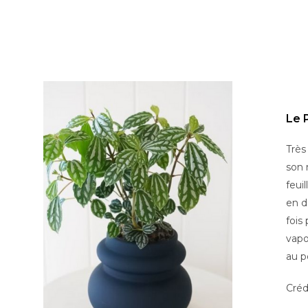
Le P
Très
son 
feui
en d
fois
vapo
au p
Créd