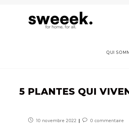
Skip
to
content
QUI SOM
5 PLANTES QUI VIVE
Publication
Commentaires
10 novembre 2022
0 commentaire
publiée :
de