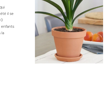
qui
té il se
10
s enfants
 la