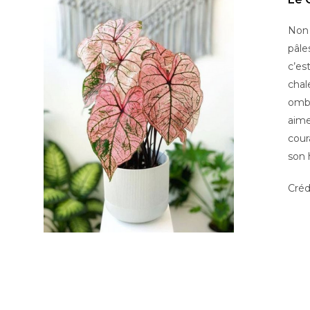
Non 
pâle
c’es
chal
ombr
aime
cour
son 
Créd