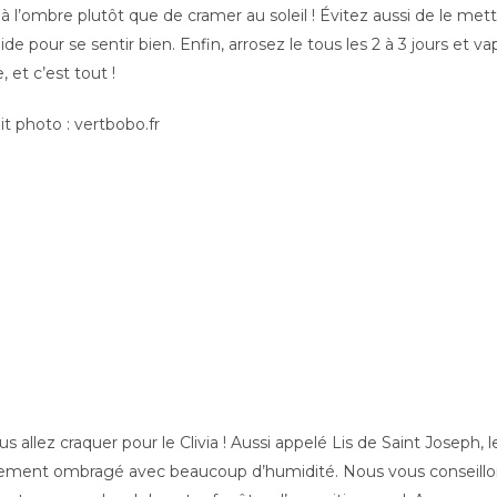
 à l’ombre plutôt que de cramer au soleil ! Évitez aussi de le mettr
de pour se sentir bien. Enfin, arrosez le tous les 2 à 3 jours et v
e, et c’est tout !
it photo : vertbobo.fr
us allez craquer pour le Clivia ! Aussi appelé Lis de Saint Joseph, le
nnement ombragé avec beaucoup d’humidité. Nous vous conseillon