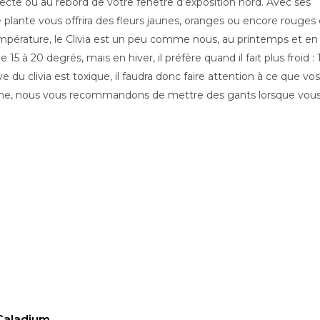
recte ou au rebord de votre fenêtre d’exposition nord. Avec ses
 plante vous offrira des fleurs jaunes, oranges ou encore rouges 
pérature, le Clivia est un peu comme nous, au printemps et en é
15 à 20 degrés, mais en hiver, il préfère quand il fait plus froid : 
e du clivia est toxique, il faudra donc faire attention à ce que vo
me, nous vous recommandons de mettre des gants lorsque vous
Caladium