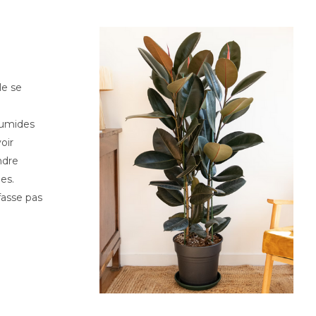
le se
humides
oir
ndre
es.
fasse pas