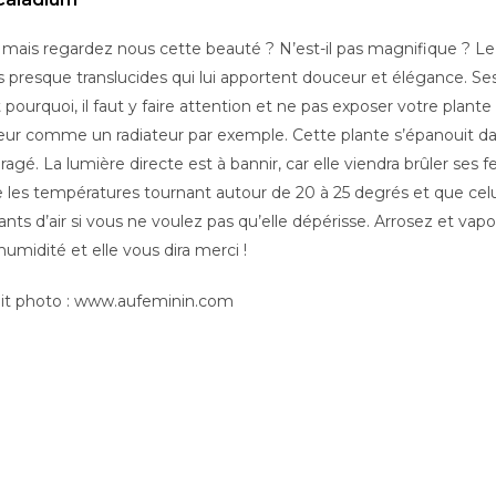
mais regardez nous cette beauté ? N’est-il pas magnifique ? Le 
s presque translucides qui lui apportent douceur et élégance. Ses 
t pourquoi, il faut y faire attention et ne pas exposer votre plant
eur comme un radiateur par exemple. Cette plante s’épanouit d
agé. La lumière directe est à bannir, car elle viendra brûler ses fe
 les températures tournant autour de 20 à 25 degrés et que celui-ci
ants d’air si vous ne voulez pas qu’elle dépérisse. Arrosez et vap
humidité et elle vous dira merci !
it photo : www.aufeminin.com