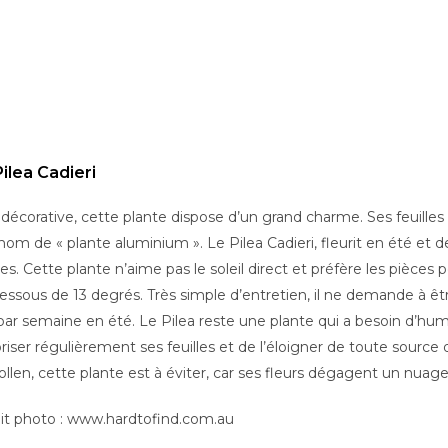
ilea Cadieri
 décorative, cette plante dispose d’un grand charme. Ses feuilles
nom de « plante aluminium ». Le Pilea Cadieri, fleurit en été et d
lles. Cette plante n’aime pas le soleil direct et préfère les pièce
essous de 13 degrés. Très simple d’entretien, il ne demande à être
 par semaine en été. Le Pilea reste une plante qui a besoin d’humid
riser régulièrement ses feuilles et de l’éloigner de toute source 
ollen, cette plante est à éviter, car ses fleurs dégagent un nuage
it photo : www.hardtofind.com.au