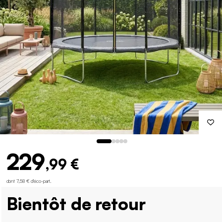
229
,99 €
dont 7,58 € d'éco-part
.
Bientôt de retour