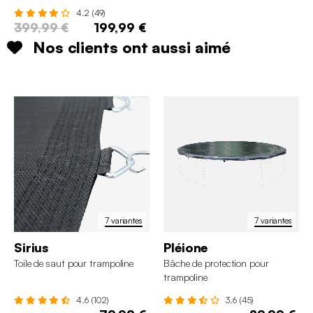
4.2 (49)
399,99 €
199,99 €
Nos clients ont aussi aimé
7 variantes
7 variantes
Sirius
Pléione
Toile de saut pour trampoline
Bâche de protection pour
trampoline
4.6 (102)
3.6 (45)