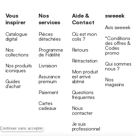
Vous
Nos
Aide &
sweeek
inspirer
services
Contact
Avis sweeek
Catalogue
Pièces
Où est mon
*Conditions
digital
détachées
colis ?
des offres &
Codes
Nos
Programme
Retours
promo
collections
de Fidélité
Rétractation
Qui sommes
Nos produits
Livraison
nous ?
iconiques
Mon produit
Assurance
est arrivé
Nos
Guides
premium
abîmé
magasins
d’achat
Paiement
Questions
fréquentes
Cartes
cadeaux
Nous
contacter
Je suis
professionnel
Continuer sans accepter