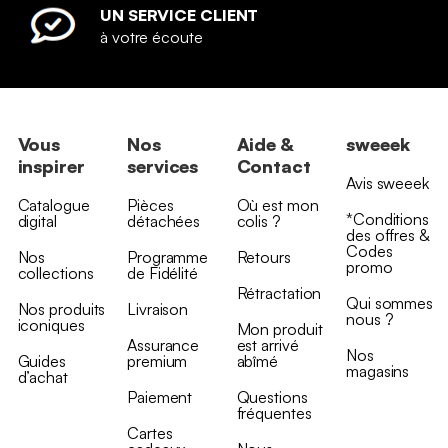
UN SERVICE CLIENT
à votre écoute
Vous
Nos
Aide &
sweeek
inspirer
services
Contact
Avis sweeek
Catalogue
Pièces
Où est mon
*Conditions
digital
détachées
colis ?
des offres &
Codes
Nos
Programme
Retours
promo
collections
de Fidélité
Rétractation
Qui sommes
Nos produits
Livraison
nous ?
iconiques
Mon produit
Assurance
est arrivé
Nos
Guides
premium
abîmé
magasins
d’achat
Paiement
Questions
fréquentes
Cartes