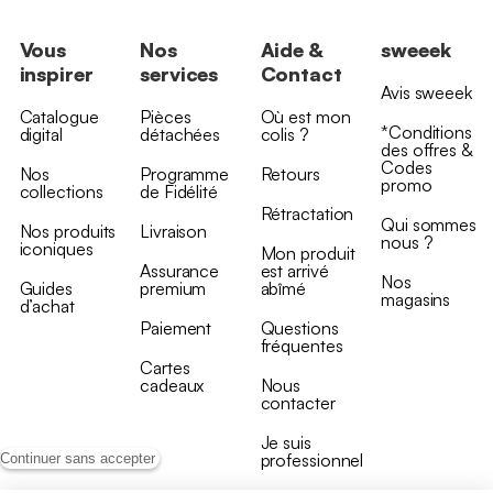
Vous
Nos
Aide &
sweeek
inspirer
services
Contact
Avis sweeek
Catalogue
Pièces
Où est mon
*Conditions
digital
détachées
colis ?
des offres &
Codes
Nos
Programme
Retours
promo
collections
de Fidélité
Rétractation
Qui sommes
Nos produits
Livraison
nous ?
iconiques
Mon produit
Assurance
est arrivé
Nos
Guides
premium
abîmé
magasins
d’achat
Paiement
Questions
fréquentes
Cartes
cadeaux
Nous
contacter
Je suis
professionnel
Continuer sans accepter