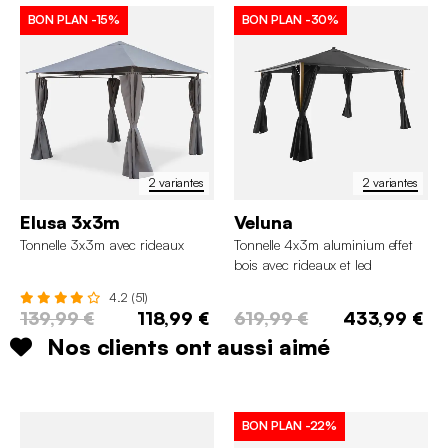
BON PLAN
-15%
BON PLAN
-30%
2 variantes
2 variantes
Elusa 3x3m
Veluna
Tonnelle 3x3m avec rideaux
Tonnelle 4x3m aluminium effet
bois avec rideaux et led
4.2 (51)
139,99 €
118,99 €
619,99 €
433,99 €
Nos clients ont aussi aimé
BON PLAN
-22%