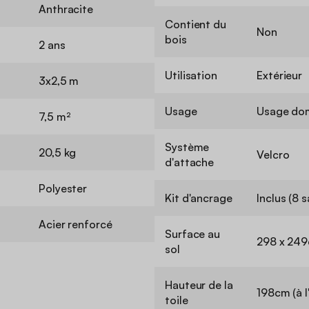
Anthracite
Contient du
Non
bois
2 ans
Utilisation
Extérieur
3x2,5 m
Usage
Usage do
7,5 m²
Système
20,5 kg
Velcro
d'attache
Polyester
Kit d'ancrage
Inclus (8 
Acier renforcé
Surface au
298 x 24
sol
Hauteur de la
198cm (à l'
toile