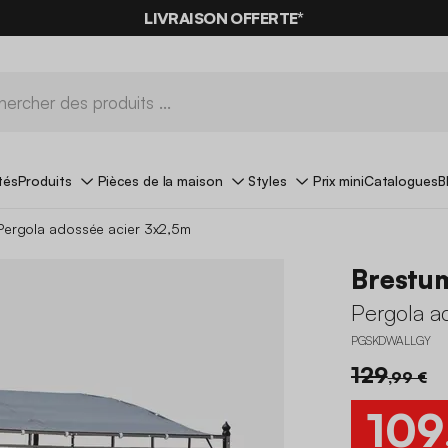
LIVRAISON OFFERTE*
tés
Produits
Pièces de la maison
Styles
Prix mini
Catalogues
B
Pergola adossée acier 3x2,5m
Brestu
Pergola a
PGSKDWALLGY
129
,99 €
109