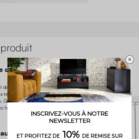
 produit
✖
 discret et
t discrète et peu imposante.
es terrasses sans pour autant
. Grâce à son style
c tous les styles de
aux finitions