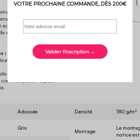
 principale est de protéger du
 densité de 180g/m2. La
n acier renforcé. Pour lui
elle est recouverte d’une
s :
ur de la toile peut varier en
 elle n’est pas étanche.
 constitue plus un espace
ie.
Adossée
Densité
180 g/m²
Gris
Le montag
Montage
notice est