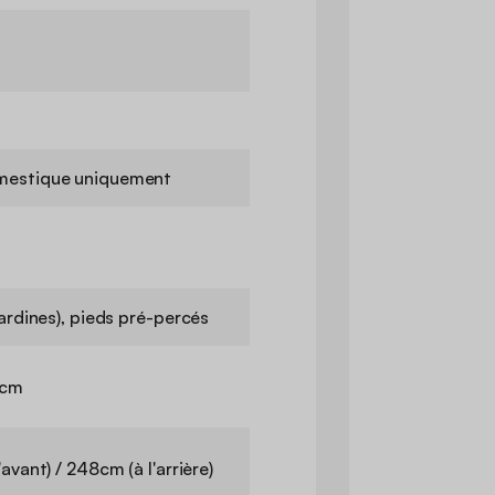
mestique uniquement
sardines), pieds pré-percés
9cm
avant) / 248cm (à l'arrière)