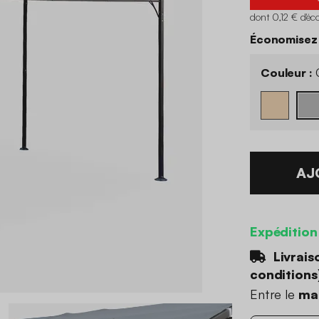
dont 0,12 € d'éc
Économisez
Couleur :
G
AJ
Expédition
Livrais
conditions
Entre le
mar