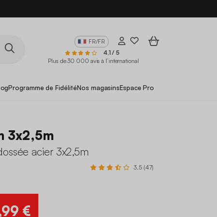
FR/FR
4,1 / 5
Plus de 30 000 avis à l’international
log
Programme de Fidélité
Nos magasins
Espace Pro
m 3x2,5m
dossée acier 3x2,5m
3.5 (47)
,99 €