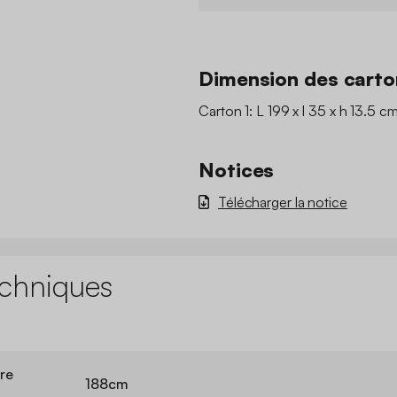
Dimension des carto
Carton 1: L 199 x l 35 x h 13.5 c
Notices
Télécharger la notice
echniques
rre
188cm