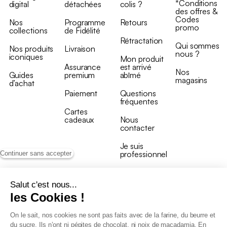
*Conditions
digital
détachées
colis ?
des offres &
Codes
Nos
Programme
Retours
promo
collections
de Fidélité
Rétractation
Qui sommes
Nos produits
Livraison
nous ?
iconiques
Mon produit
Assurance
est arrivé
Nos
Guides
premium
abîmé
magasins
d’achat
Paiement
Questions
fréquentes
Cartes
cadeaux
Nous
contacter
Je suis
professionnel
Continuer sans accepter
Salut c'est nous...
les Cookies !
On le sait, nos cookies ne sont pas faits avec de la farine, du beurre et
Conditions générales de vente
du sucre. Ils n’ont ni pépites de chocolat, ni noix de macadamia. En