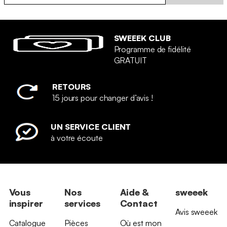
SWEEEK CLUB
Programme de fidélité
GRATUIT
RETOURS
15 jours pour changer d’avis !
UN SERVICE CLIENT
à votre écoute
Vous
Nos
Aide &
sweeek
inspirer
services
Contact
Avis sweeek
Catalogue
Pièces
Où est mon