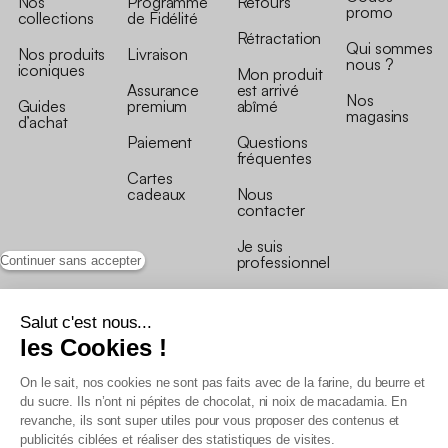
Nos
Programme
Retours
promo
collections
de Fidélité
Rétractation
Qui sommes
Nos produits
Livraison
nous ?
iconiques
Mon produit
Assurance
est arrivé
Nos
Guides
premium
abîmé
magasins
d’achat
Paiement
Questions
fréquentes
Cartes
cadeaux
Nous
contacter
Je suis
professionnel
Continuer sans accepter
Salut c'est nous...
les Cookies !
On le sait, nos cookies ne sont pas faits avec de la farine, du beurre et
Conditions générales de vente
du sucre. Ils n’ont ni pépites de chocolat, ni noix de macadamia. En
Conditions générales du programme de fidélité
revanche, ils sont super utiles pour vous proposer des contenus et
Charte de données personnelles
publicités ciblées et réaliser des statistiques de visites.
Conditions générales de vente Pro