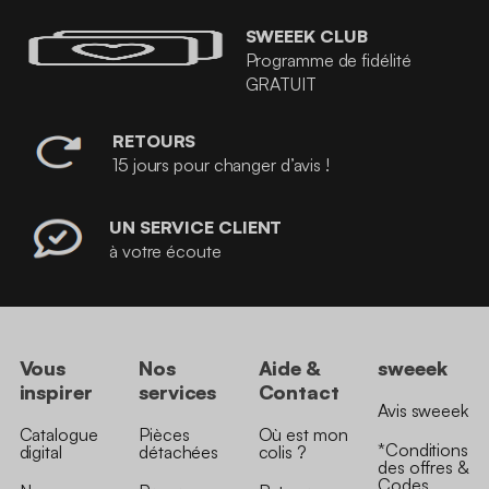
SWEEEK CLUB
Programme de fidélité
GRATUIT
RETOURS
15 jours pour changer d’avis !
UN SERVICE CLIENT
à votre écoute
Vous
Nos
Aide &
sweeek
inspirer
services
Contact
Avis sweeek
Catalogue
Pièces
Où est mon
*Conditions
digital
détachées
colis ?
des offres &
Codes