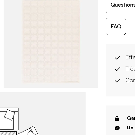
Questions
FAQ
Eff
Trè
Com
Gar
Un 