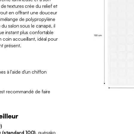
de textures crée du relief et
 tout en offrant une douceur
u mélange de polypropylène
e du salon sous le canapé, il
e instant plus confortable
 coin accueillant, idéal pour
nt présent.
s à l'aide d'un chiffon
l est recommandé de faire
illeur
)
 (standard 100)
, quésako