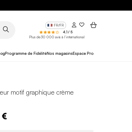
FR/FR
4,1 / 5
Plus de 30 000 avis à l’international
log
Programme de Fidélité
Nos magasins
Espace Pro
rieur motif graphique crème
 €