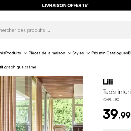
LIVRAISON OFFERTE*
tés
Produits
Pièces de la maison
Styles
Prix mini
Catalogues
B
otif graphique crème
Lili
Tapis inté
ICARLILI80
39
,99