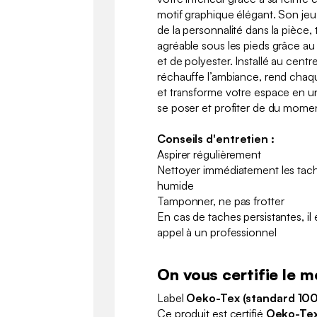
motif graphique élégant. Son jeu 
de la personnalité dans la pièce,
agréable sous les pieds grâce a
et de polyester. Installé au centr
réchauffe l’ambiance, rend chaqu
et transforme votre espace en un
se poser et profiter de du mome
Conseils d'entretien :
Aspirer régulièrement
Nettoyer immédiatement les tache
humide
Tamponner, ne pas frotter
En cas de taches persistantes, i
appel à un professionnel
On vous certifie le me
Label
Oeko-Tex (standard 100
Ce produit est certifié
Oeko-Tex