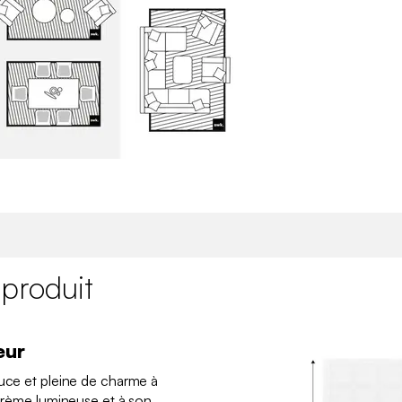
 produit
eur
ouce et pleine de charme à
 crème lumineuse et à son