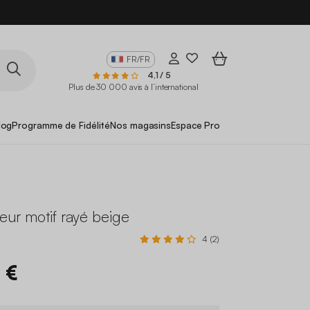
FR/FR
4,1 / 5
Plus de 30 000 avis à l’international
log
Programme de Fidélité
Nos magasins
Espace Pro
rieur motif rayé beige
4 (2)
 €