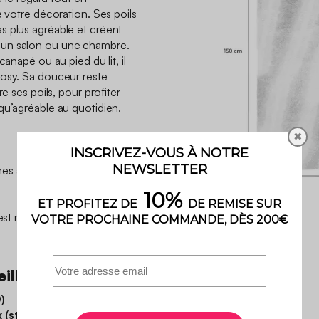
e votre décoration. Ses poils
s plus agréable et créent
 un salon ou une chambre.
canapé ou au pied du lit, il
cosy. Sa douceur reste
re ses poils, pour profiter
qu’agréable au quotidien.
✖
s à l'aide d'un chiffon
l est recommandé de faire
illeur
)
 (standard 100)
, quésako