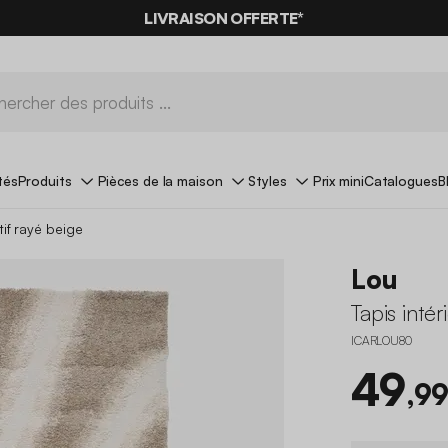
LIVRAISON OFFERTE*
tés
Produits
Pièces de la maison
Styles
Prix mini
Catalogues
B
tif rayé beige
Lou
Tapis inté
ICARLOU80
49
,99