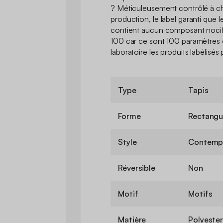
? Méticuleusement contrôlé à c
production, le label garanti que l
contient aucun composant nocif 
100 car ce sont 100 paramètres 
laboratoire les produits labélisé
Type
Tapis
Forme
Rectangu
Style
Contemp
Réversible
Non
Motif
Motifs
Matière
Polyester