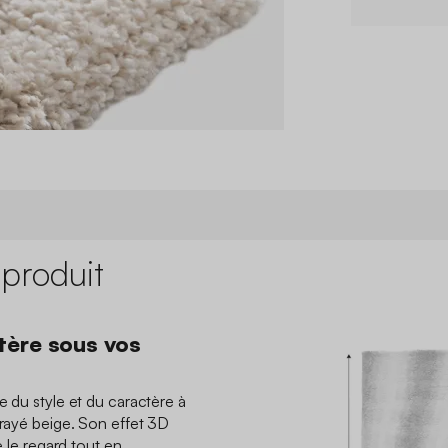
 produit
tère sous vos
e du style et du caractère à
 rayé beige. Son effet 3D
e le regard tout en