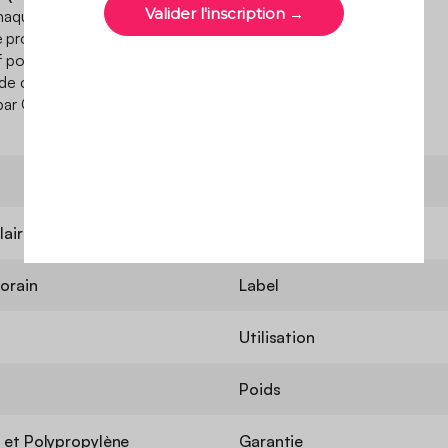
haque étape de sa
e produit est sain et ne
pour la santé. Standard
de contrôles qui testent en
s par Oeko-Tex.
Hauteur des poils
laire
Modèle
orain
Label
Utilisation
Poids
 et Polypropylène
Garantie