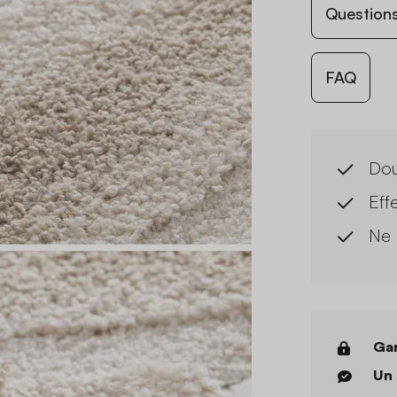
Questions
FAQ
Do
Eff
Ne 
Gar
Un 