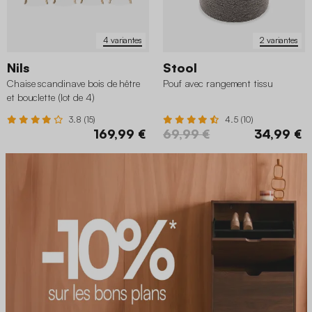
4 variantes
2 variantes
Nils
Stool
Chaise scandinave bois de hêtre
Pouf avec rangement tissu
et bouclette (lot de 4)
3.8 (15)
4.5 (10)
169,99 €
69,99 €
34,99 €