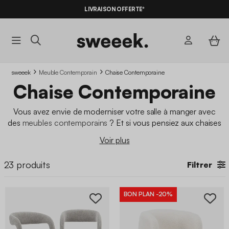
-10%
SUR LES
BONS PLANS*
LIVRAISON OFFERTE*
AVEC LE
CODE SUMMER10
sweeek
Meuble Contemporain
Chaise Contemporaine
Chaise Contemporaine
Vous avez envie de moderniser votre salle à manger avec
des
meubles contemporains
? Et si vous pensiez aux chaises
contemporaines ? Légères et élégantes, les
chaises
Voir plus
contemporaines
se caractérisent par des lignes graphiques
et des courbes douces. Ces
chaises
apporteront
design et
23
produits
Filtrer
style
tout en offrant du confort pour vos convives installés
autour d'une
table à manger contemporaine
.
BON PLAN
-20%