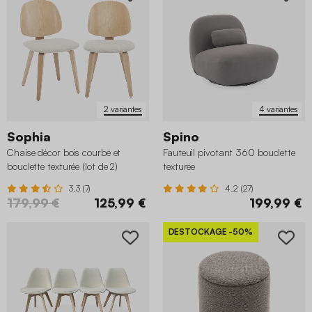
2 variantes
4 variantes
Sophia
Spino
Chaise décor bois courbé et
Fauteuil pivotant 360 bouclette
bouclette texturée (lot de 2)
texturée
3.3 (7)
4.2 (27)
179,99 €
125,99 €
199,99 €
DESTOCKAGE
-50%