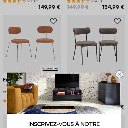
3.5 (2)
3.4 (5)
149,99 €
149,99 €
134,99 €
2 variantes
✖
Erin
Livia
Chaise décor bois courbé teinté
Chaise métal et simili cuir (lot de
noyer et tissu déperlant pieds
2)
métal chromé (lot de 2)
4 (6)
4.5 (2)
119,99 €
129,99 €