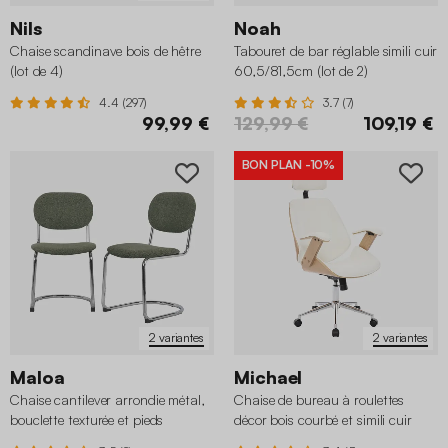
Nils
Noah
Chaise scandinave bois de hêtre
Tabouret de bar réglable simili cuir
(lot de 4)
60,5/81,5cm (lot de 2)
4.4 (297)
3.7 (7)
99,99 €
129,99 €
109,19 €
BON PLAN
-10%
2 variantes
2 variantes
Maloa
Michael
Chaise cantilever arrondie métal,
Chaise de bureau à roulettes
bouclette texturée et pieds
décor bois courbé et simili cuir
chromés (lot de 2)