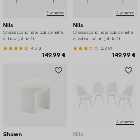
2 variantes
4 variantes
Nils
Nils
Chaise scandinave bois de hêtre
Chaise scandinave bois de hêtre
et tissu (lot de 4)
et velours côtelé (lot de 4)
4.3 (3)
2.8 (4)
149,99 €
149,99 €
4 variantes
Shawn
Nils