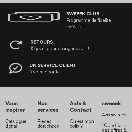
SWEEEK CLUB
Programme de fidélité
GRATUIT
RETOURS
15 jours pour changer d’avis !
UN SERVICE CLIENT
à votre écoute
Vous
Nos
Aide &
sweeek
inspirer
services
Contact
Avis sweeek
Catalogue
Pièces
Où est mon
*Conditions
digital
détachées
colis ?
des offres &