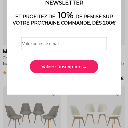
2 variantes
Maloa
Maloa
Chaise cantilever arrondie métal,
Chaise cantilever arrondie métal,
tissu chenille et pieds chromés (lot
velours côtelé et pieds chromés (lot
de 2)
de 2)
5 (2)
3.4 (5)
149,99 €
149,99 €