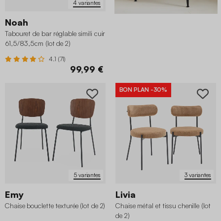
4 variantes
Noah
Tabouret de bar réglable simili cuir
61,5/83,5cm (lot de 2)
4.1 (71)
99,99 €
BON PLAN
-30%
5 variantes
3 variantes
Emy
Livia
Chaise bouclette texturée (lot de 2)
Chaise métal et tissu chenille (lot
de 2)