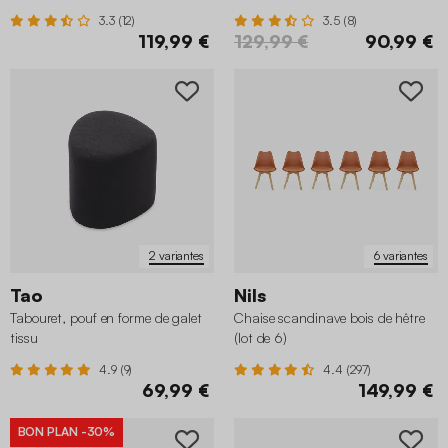
3.3 (12)
3.5 (8)
119,99 €
129,99 €
90,99 €
2 variantes
6 variantes
Tao
Nils
Tabouret, pouf en forme de galet
Chaise scandinave bois de hêtre
tissu
(lot de 6)
4.9 (9)
4.4 (297)
69,99 €
149,99 €
BON PLAN
-30%