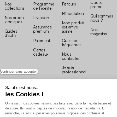
Codes
Nos
Programme
Retours
promo
collections
de Fidélité
Rétractation
Qui sommes
Nos produits
Livraison
nous ?
iconiques
Mon produit
Assurance
est arrivé
Nos
Guides
premium
abîmé
magasins
d’achat
Paiement
Questions
fréquentes
Cartes
cadeaux
Nous
contacter
Je suis
professionnel
Continuer sans accepter
Salut c'est nous...
les Cookies !
On le sait, nos cookies ne sont pas faits avec de la farine, du beurre et
Conditions générales de vente
du sucre. Ils n’ont ni pépites de chocolat, ni noix de macadamia. En
Conditions générales du programme de fidélité
revanche, ils sont super utiles pour vous proposer des contenus et
Charte de données personnelles