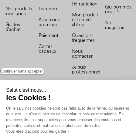
Rétractation
Qui sommes
Nos produits
Livraison
nous ?
iconiques
Mon produit
Assurance
est arrivé
Nos
Guides
premium
abîmé
magasins
d’achat
Paiement
Questions
fréquentes
Cartes
cadeaux
Nous
contacter
Je suis
professionnel
Continuer sans accepter
Salut c'est nous...
les Cookies !
On le sait, nos cookies ne sont pas faits avec de la farine, du beurre et
Conditions générales de vente
du sucre. Ils n’ont ni pépites de chocolat, ni noix de macadamia. En
Conditions générales du programme de fidélité
revanche, ils sont super utiles pour vous proposer des contenus et
Charte de données personnelles
publicités ciblées et réaliser des statistiques de visites.
Conditions générales de vente Pro
Vous êtes d’accord pour les garder ?
Déclaration d’accessibilité