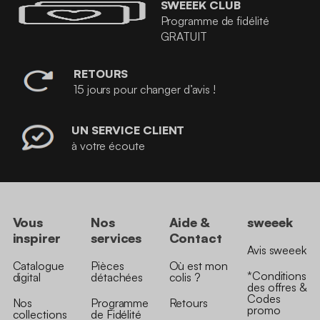
SWEEEK CLUB
Programme de fidélité
GRATUIT
RETOURS
15 jours pour changer d’avis !
UN SERVICE CLIENT
à votre écoute
Vous
Nos
Aide &
sweeek
inspirer
services
Contact
Avis sweeek
Catalogue
Pièces
Où est mon
*Conditions
digital
détachées
colis ?
des offres &
Codes
Nos
Programme
Retours
promo
collections
de Fidélité