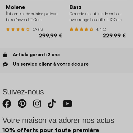
Molene
Batz
Îlot central de cuisine plateau
Desserte de cuisine décor bois
bois d'hévéa L120cm
avec range bouteilles L100cm
3.9 (15)
4.4 (7)
299,99 €
229,99 €
Article garanti 2 ans
Un service client à votre écoute
Suivez-nous
Votre maison va adorer nos actus
10% offerts pour toute première