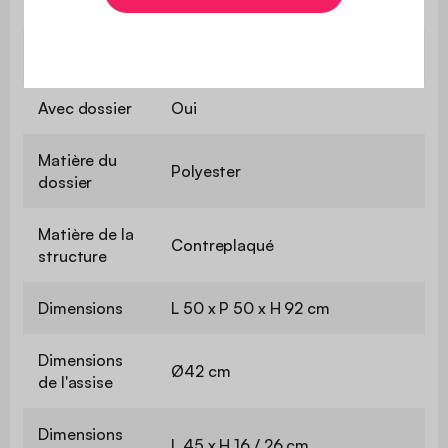
notice est fournie
Poids
6,6 kg
Avec dossier
Oui
Matière du
Polyester
dossier
Matière de la
Contreplaqué
structure
Dimensions
L 50 x P 50 x H 92 cm
Dimensions
Ø42 cm
de l'assise
Dimensions
L 45 x H 16 / 26 cm