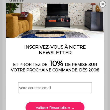
✖
Profondeur
42 cm
d'assise
Confort de
Equilibré
l'assise
Poids max.
110 kg par place
supporté
Utilisation
Intérieur
Usage
Usage domestique uniquement
Garantie
2 ans
Le montage est très simple, une
Montage