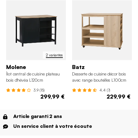
2 variantes
Molene
Batz
Îlot central de cuisine plateau
Desserte de cuisine décor bois
bois d'hévéa L120cm
avec range bouteilles L100cm
3.9 (15)
4.4 (7)
299,99 €
229,99 €
Article garanti 2 ans
Un service client à votre écoute