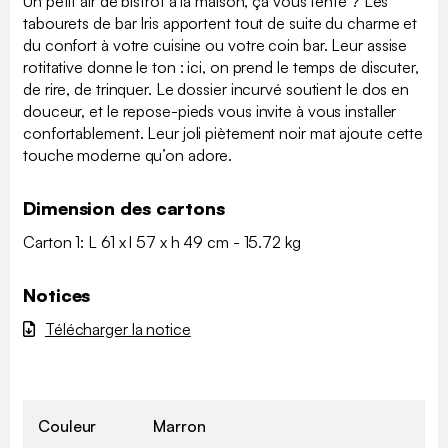
Un petit air de bistrot à la maison, ça vous tente ? Les
tabourets de bar Iris apportent tout de suite du charme et
du confort à votre cuisine ou votre coin bar. Leur assise
rotitative donne le ton : ici, on prend le temps de discuter,
de rire, de trinquer. Le dossier incurvé soutient le dos en
douceur, et le repose-pieds vous invite à vous installer
confortablement. Leur joli piètement noir mat ajoute cette
touche moderne qu’on adore.
Dimension des cartons
Carton 1: L 61 x l 57 x h 49 cm - 15.72 kg
Notices
Télécharger la notice
Couleur
Marron