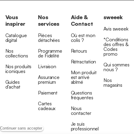
Vous
Nos
Aide &
sweeek
inspirer
services
Contact
Avis sweeek
Catalogue
Pièces
Où est mon
*Conditions
digital
détachées
colis ?
des offres &
Codes
Nos
Programme
Retours
promo
collections
de Fidélité
Rétractation
Qui sommes
Nos produits
Livraison
nous ?
iconiques
Mon produit
Assurance
est arrivé
Nos
Guides
premium
abîmé
magasins
d’achat
Paiement
Questions
fréquentes
Cartes
cadeaux
Nous
contacter
Je suis
professionnel
Continuer sans accepter