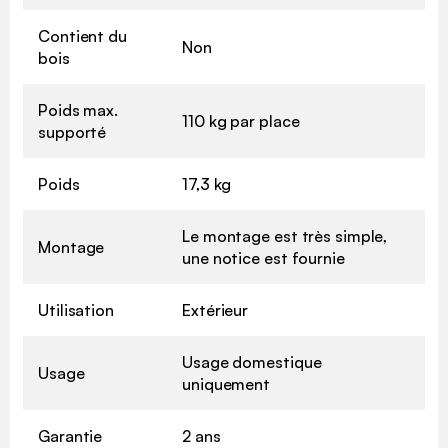
Contient du
Non
bois
Poids max.
110 kg par place
supporté
Poids
17,3 kg
Le montage est très simple,
Montage
une notice est fournie
Utilisation
Extérieur
Usage domestique
Usage
uniquement
Garantie
2 ans