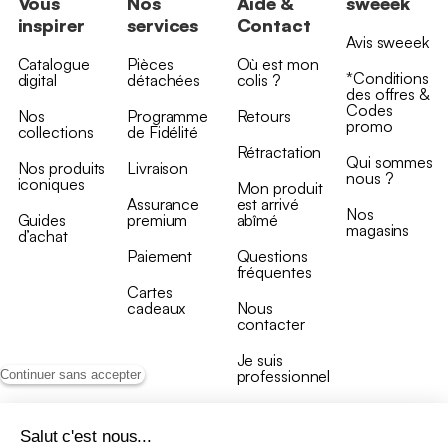
Vous
Nos
Aide &
sweeek
inspirer
services
Contact
Avis sweeek
Catalogue
Pièces
Où est mon
*Conditions
digital
détachées
colis ?
des offres &
Codes
Nos
Programme
Retours
promo
collections
de Fidélité
Rétractation
Qui sommes
Nos produits
Livraison
nous ?
iconiques
Mon produit
Assurance
est arrivé
Nos
Guides
premium
abîmé
magasins
d’achat
Paiement
Questions
fréquentes
Cartes
cadeaux
Nous
contacter
Je suis
professionnel
Continuer sans accepter
Salut c'est nous...