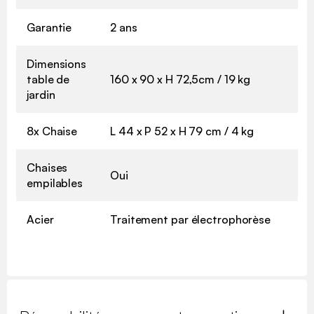
Garantie
2 ans
Dimensions
table de
160 x 90 x H 72,5cm / 19 kg
jardin
8x Chaise
L 44 x P 52 x H 79 cm / 4 kg
Chaises
Oui
empilables
Acier
Traitement par électrophorèse