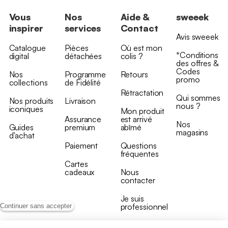
Vous
Nos
Aide &
sweeek
inspirer
services
Contact
Avis sweeek
Catalogue
Pièces
Où est mon
*Conditions
digital
détachées
colis ?
des offres &
Codes
Nos
Programme
Retours
promo
collections
de Fidélité
Rétractation
Qui sommes
Nos produits
Livraison
nous ?
iconiques
Mon produit
Assurance
est arrivé
Nos
Guides
premium
abîmé
magasins
d’achat
Paiement
Questions
fréquentes
Cartes
cadeaux
Nous
contacter
Je suis
professionnel
Continuer sans accepter