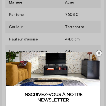
Matière
Acier
Pantone
7608 C
Couleur
Terracotta
Hauteur d'assise
44,5 cm
Longueur de la chaise
44 cm
✖
Hauteur de la chaise
79 cm
Longueur de la table
160 cm
Hauteur de
72,5 cm
la table