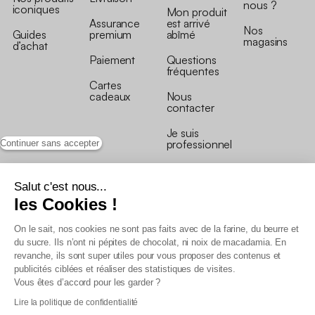
nous ?
iconiques
Mon produit
Assurance
est arrivé
Nos
Guides
premium
abîmé
magasins
d’achat
Paiement
Questions
fréquentes
Cartes
cadeaux
Nous
contacter
Je suis
professionnel
Continuer sans accepter
Salut c'est nous...
les Cookies !
On le sait, nos cookies ne sont pas faits avec de la farine, du beurre et
Conditions générales de vente
du sucre. Ils n’ont ni pépites de chocolat, ni noix de macadamia. En
Conditions générales du programme de fidélité
revanche, ils sont super utiles pour vous proposer des contenus et
Charte de données personnelles
publicités ciblées et réaliser des statistiques de visites.
Conditions générales de vente Pro
Vous êtes d’accord pour les garder ?
Déclaration d’accessibilité
Lire la politique de confidentialité