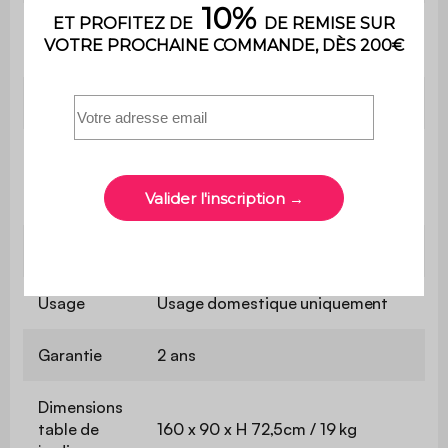
Contient du
Non
bois
Poids
4,8 kg
Le produit est livré en kit à
Montage
monter soi-même. Une notice est
fournie
Utilisation
Extérieur
Usage
Usage domestique uniquement
Garantie
2 ans
Dimensions
table de
160 x 90 x H 72,5cm / 19 kg