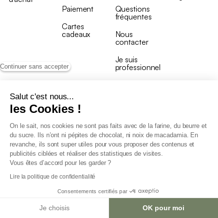
Paiement
Questions
fréquentes
Cartes
cadeaux
Nous
contacter
Je suis
professionnel
Continuer sans accepter
Salut c'est nous...
les Cookies !
On le sait, nos cookies ne sont pas faits avec de la farine, du beurre et
Conditions générales de vente
du sucre. Ils n’ont ni pépites de chocolat, ni noix de macadamia. En
Conditions générales du programme de fidélité
revanche, ils sont super utiles pour vous proposer des contenus et
Charte de données personnelles
publicités ciblées et réaliser des statistiques de visites.
Conditions générales de vente Pro
Vous êtes d’accord pour les garder ?
Déclaration d’accessibilité
Lire la politique de confidentialité
Consentements certifiés par
Je choisis
OK pour moi