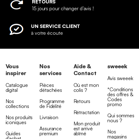
RETOURS
15 jours pour changer d’avis !
UN SERVICE CLIENT
à votre écoute
Vous
Nos
Aide &
sweeek
inspirer
services
Contact
Avis sweeek
Catalogue
Pièces
Où est mon
*Conditions
digital
détachées
colis ?
des offres &
Codes
Nos
Programme
Retours
promo
collections
de Fidélité
Rétractation
Qui sommes
Nos produits
Livraison
nous ?
iconiques
Mon produit
Assurance
est arrivé
Nos
Guides
premium
abîmé
magasins
d’achat