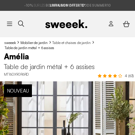
-10%
SUR LES
BONS PLANS*
LIVRAISON OFFERTE*
AVEC LE
CODE SUMMER10
sweeek
Mobilier de jardin
Table et chaises de jardin
Table de jardin métal + 6 assises
Amélia
Table de jardin métal + 6 assises
MT160X90R6RD
4 (63)
NOUVEAU