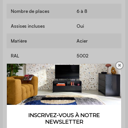
Nombre de places
6 à 8
Assises incluses
Oui
Matière
Acier
RAL
5002
✖
Couleur
Bleu électrique
Hauteur d'assise
44,5 cm
Longueur de la chaise
44 cm
Hauteur de la chaise
79 cm