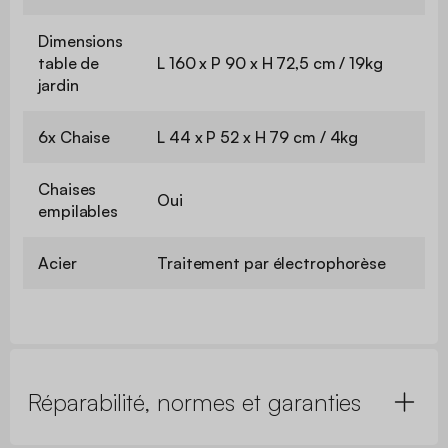
Dimensions
table de
L 160 x P 90 x H 72,5 cm / 19kg
jardin
6x Chaise
L 44 x P 52 x H 79 cm / 4kg
Chaises
Oui
empilables
Acier
Traitement par électrophorèse
Réparabilité, normes et garanties