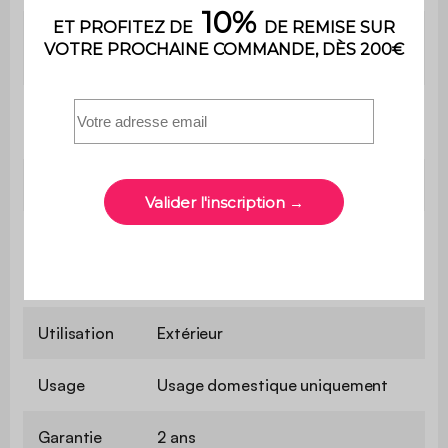
Longueur
160 cm
de la table
Hauteur de
72,5 cm
la table
Poids
43 kg
Le produit est livré en kit à
Montage
monter soi-même. Une notice est
fournie
Utilisation
Extérieur
Usage
Usage domestique uniquement
Garantie
2 ans