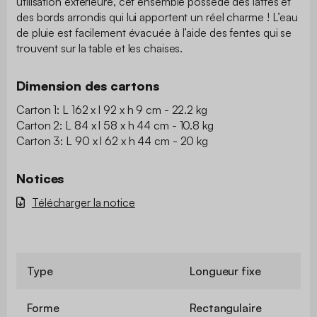
utilisation extérieure, cet ensemble possède des lattes et
des bords arrondis qui lui apportent un réel charme ! L’eau
de pluie est facilement évacuée à l’aide des fentes qui se
trouvent sur la table et les chaises.
Dimension des cartons
Carton 1: L 162 x l 92 x h 9 cm - 22.2 kg
Carton 2: L 84 x l 58 x h 44 cm - 10.8 kg
Carton 3: L 90 x l 62 x h 44 cm - 20 kg
Notices
Télécharger la notice
Type
Longueur fixe
Forme
Rectangulaire