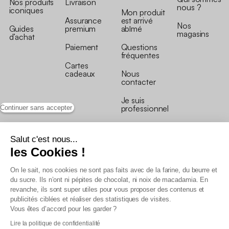
Nos produits
Livraison
nous ?
iconiques
Mon produit
Assurance
est arrivé
Nos
Guides
premium
abîmé
magasins
d’achat
Paiement
Questions
fréquentes
Cartes
cadeaux
Nous
contacter
Je suis
professionnel
Continuer sans accepter
Salut c'est nous...
les Cookies !
On le sait, nos cookies ne sont pas faits avec de la farine, du beurre et
Conditions générales de vente
du sucre. Ils n’ont ni pépites de chocolat, ni noix de macadamia. En
Conditions générales du programme de fidélité
revanche, ils sont super utiles pour vous proposer des contenus et
Charte de données personnelles
publicités ciblées et réaliser des statistiques de visites.
Conditions générales de vente Pro
Vous êtes d’accord pour les garder ?
Déclaration d’accessibilité
Lire la politique de confidentialité