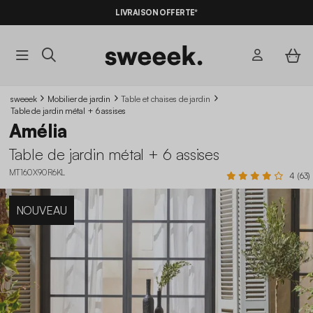
-10%
SUR LES
BONS PLANS*
LIVRAISON OFFERTE*
AVEC LE
CODE SUMMER10
sweeek
Mobilier de jardin
Table et chaises de jardin
Table de jardin métal + 6 assises
Amélia
Table de jardin métal + 6 assises
MT160X90R6KL
4 (63)
NOUVEAU