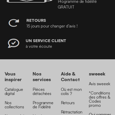
Programme de fidélité
GRATUIT
RETOURS
15 jours pour changer d’avis !
UN SERVICE CLIENT
à votre écoute
Vous
Nos
Aide &
sweeek
inspirer
services
Contact
Avis sweeek
Catalogue
Pièces
Où est mon
*Conditions
digital
détachées
colis ?
des offres &
Codes
Nos
Programme
Retours
promo
collections
de Fidélité
Rétractation
Qui sommes