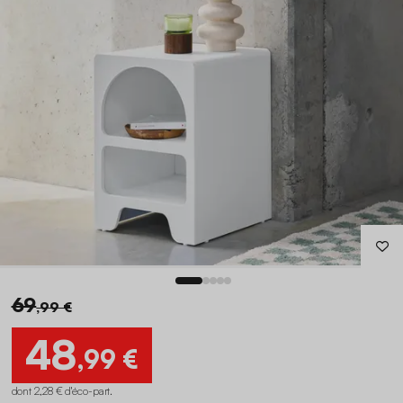
69
,99 €
48
,99 €
dont 2,28 € d'éco-part
.