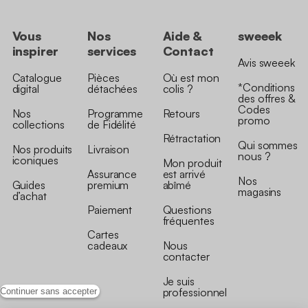
Vous
Nos
Aide &
sweeek
inspirer
services
Contact
Avis sweeek
Catalogue
Pièces
Où est mon
*Conditions
digital
détachées
colis ?
des offres &
Codes
Nos
Programme
Retours
promo
collections
de Fidélité
Rétractation
Qui sommes
Nos produits
Livraison
nous ?
iconiques
Mon produit
Assurance
est arrivé
Nos
Guides
premium
abîmé
magasins
d’achat
Paiement
Questions
fréquentes
Cartes
cadeaux
Nous
contacter
Je suis
professionnel
Continuer sans accepter