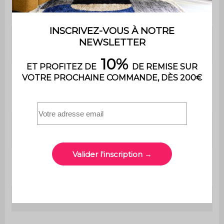
Nombre
4
de pieds
Table de
L 40 x P 40 x H 55cm
chevet
Epaisseur
des
1,2cm / 2,5cm
panneaux
L 34 x P 37 x H 22,5cm / L 34 x P
Niches
37 x H 15,5cm
Hauteur
8,5cm
des pieds
Poids net
10,1kg