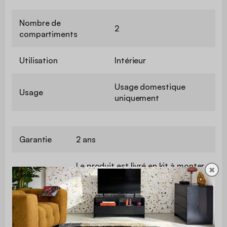
Nombre de
2
compartiments
Utilisation
Intérieur
Usage domestique
Usage
uniquement
Garantie
2 ans
Le produit est livré en kit à monter
✖
Montage
soi-même. Une notice est fournie
Avec tiroir
Non