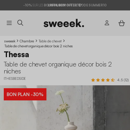
-10%
SUR LES
BONS PLANS*
LIVRAISON OFFERTE*
AVEC LE
CODE SUMMER10
sweeek
Chambre
Table de chevet
Table de chevet organique décor bois 2 niches
Thessa
Table de chevet organique décor bois 2
niches
ITHESBEDSIDE
4.5 (12)
BON PLAN
-30%