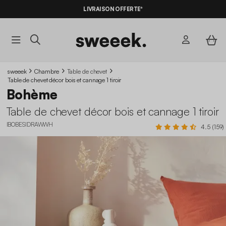
-10%
SUR LES
BONS PLANS*
LIVRAISON OFFERTE*
AVEC LE
CODE SUMMER10
sweeek
Chambre
Table de chevet
Table de chevet décor bois et cannage 1 tiroir
Bohème
Table de chevet décor bois et cannage 1 tiroir
IBOBESIDRAWWH
4.5 (159)