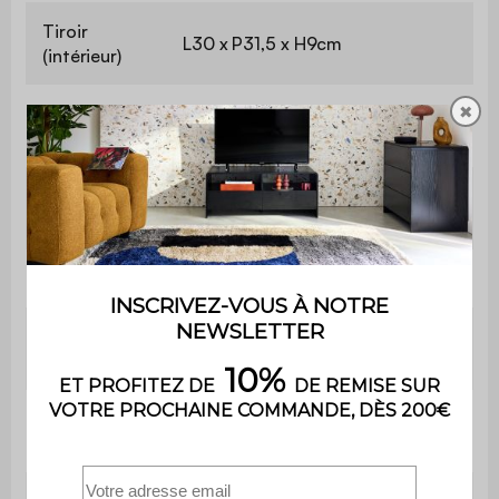
Tiroir
L30 x P31,5 x H9cm
(intérieur)
✖
Tiroir
L 35 x H 17 cm
(extérieur)
Nombre de
4
pieds
Poids net
7,1kg
Matière
Cannage
tiroir
Nombre de
4
pieds