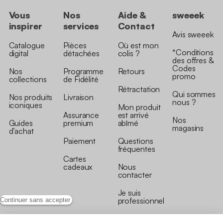
Vous
Nos
Aide &
sweeek
inspirer
services
Contact
Avis sweeek
Catalogue
Pièces
Où est mon
*Conditions
digital
détachées
colis ?
des offres &
Codes
Nos
Programme
Retours
promo
collections
de Fidélité
Rétractation
Qui sommes
Nos produits
Livraison
nous ?
iconiques
Mon produit
Assurance
est arrivé
Nos
Guides
premium
abîmé
magasins
d’achat
Paiement
Questions
fréquentes
Cartes
cadeaux
Nous
contacter
Je suis
professionnel
Continuer sans accepter