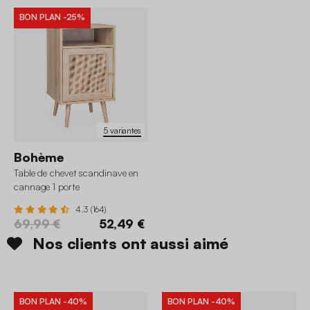
BON PLAN
-25%
5 variantes
Bohème
Table de chevet scandinave en
cannage 1 porte
4.3 (164)
69,99 €
52,49 €
Nos clients ont aussi aimé
BON PLAN
-40%
BON PLAN
-40%