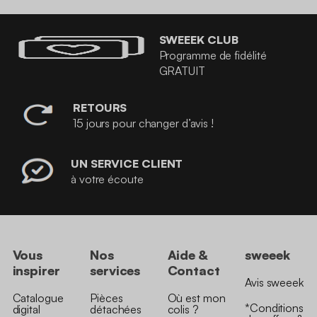
SWEEEK CLUB
Programme de fidélité
GRATUIT
RETOURS
15 jours pour changer d’avis !
UN SERVICE CLIENT
à votre écoute
Vous
Nos
Aide &
sweeek
inspirer
services
Contact
Avis sweeek
Catalogue
Pièces
Où est mon
*Conditions
digital
détachées
colis ?