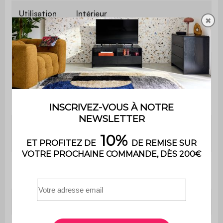
Utilisation
Intérieur
✖
Usage
Usage domestique uniquement
Garantie
2 ans
Le produit est livré monté, dans
Montage
son emballage d'origine
Table
Ø32 x H 42cm
d'appoint
Poids max
75kg
supporté
Poids net
3,35kg