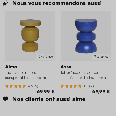
Nous vous recommandons
aussi
6 variantes
7 variantes
Alma
Assa
Table d'appoint, bout de
Table d'appoint, bout de
canapé, table de chevet métal
canapé, table de chevet métal
Ø30,5 x H43,5cm
Ø32 x H43,5cm
4.9 (12)
4.9 (35)
69,99 €
69,99 €
Nos clients ont aussi aimé