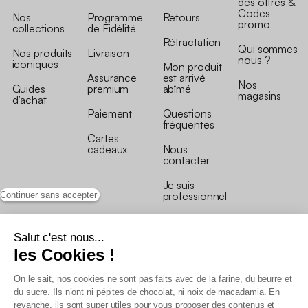
des offres &
Codes
Nos
Programme
Retours
promo
collections
de Fidélité
Rétractation
Qui sommes
Nos produits
Livraison
nous ?
iconiques
Mon produit
Assurance
est arrivé
Nos
Guides
premium
abîmé
magasins
d’achat
Paiement
Questions
fréquentes
Cartes
cadeaux
Nous
contacter
Je suis
professionnel
Continuer sans accepter
Salut c'est nous...
les Cookies !
On le sait, nos cookies ne sont pas faits avec de la farine, du beurre et
Conditions générales de vente
du sucre. Ils n’ont ni pépites de chocolat, ni noix de macadamia. En
Conditions générales du programme de fidélité
revanche, ils sont super utiles pour vous proposer des contenus et