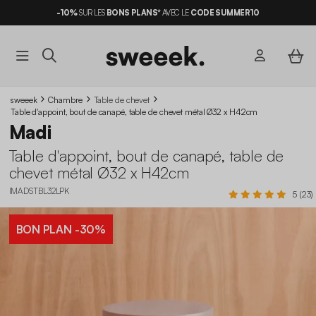
-10%
SUR LES
BONS PLANS*
AVEC LE
CODE SUMMER10
sweeek
Chambre
Table de chevet
Table d'appoint, bout de canapé, table de chevet métal Ø32 x H42cm
Madi
Table d'appoint, bout de canapé, table de
chevet métal Ø32 x H42cm
IMADSTBL32LPK
5 (23)
BON PLAN
-30%