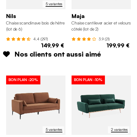
5 variantes
Nils
Maja
Chaise scandinave bois de hêtre
Chaise cantilever acier et velours
(lot de 6)
côtelé (lot de 2)
4.4 (297)
3.9 (21)
149,99 €
199,99 €
Nos clients ont aussi aimé
BON PLAN
-20%
BON PLAN
-10%
5 variantes
2 variantes