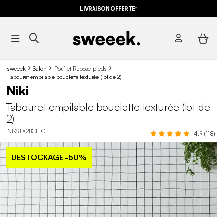
LIVRAISON OFFERTE*
sweeek
Salon
Pouf et Repose-pieds
Tabouret empilable bouclette texturée (lot de 2)
Niki
Tabouret empilable bouclette texturée (lot de
2)
INIKSTX2BCLLG
4.9 (118)
DESTOCKAGE
-50%