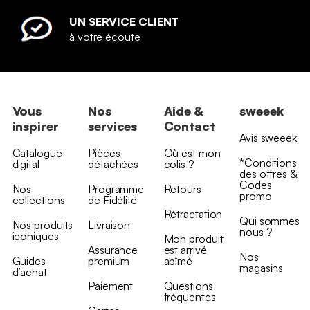
UN SERVICE CLIENT
à votre écoute
Vous
Nos
Aide &
sweeek
inspirer
services
Contact
Avis sweeek
Catalogue
Pièces
Où est mon
*Conditions
digital
détachées
colis ?
des offres &
Codes
Nos
Programme
Retours
promo
collections
de Fidélité
Rétractation
Qui sommes
Nos produits
Livraison
nous ?
iconiques
Mon produit
Assurance
est arrivé
Nos
Guides
premium
abîmé
magasins
d’achat
Paiement
Questions
fréquentes