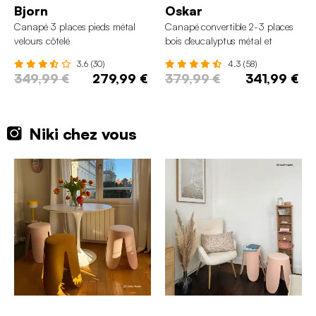
Bjorn
Oskar
Canapé 3 places pieds métal
Canapé convertible 2-3 places
velours côtelé
bois d'eucalyptus métal et
velours
3.6 (30)
4.3 (58)
349,99 €
279,99 €
379,99 €
341,99 €
Niki chez vous