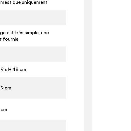
mestique uniquement
e est très simple, une
t fournie
59 x H 48 cm
 59 cm
9 cm