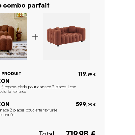
 combo parfait
119
 PRODUIT
,99 €
EON
uf, repose-pieds pour canapé 2 places Leon
clette texturée
EON
599
,99 €
napé 2 places bouclette texturée
pitonnée
Total
719.98
€