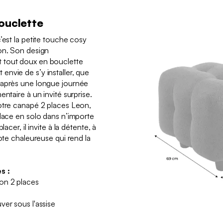
bouclette
’est la petite touche cosy
on. Son design
 tout doux en bouclette
nvie de s’y installer, que
 après une longue journée
ntaire à un invité surprise.
otre canapé 2 places Leon,
place en solo dans n’importe
acer, il invite à la détente, à
note chaleureuse qui rend la
s :
on 2 places
ver sous l'assise