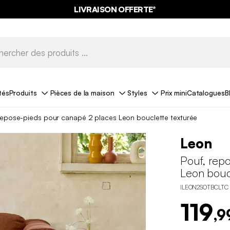
LIVRAISON OFFERTE*
tés
Produits
Pièces de la maison
Styles
Prix mini
Catalogues
B
repose-pieds pour canapé 2 places Leon bouclette texturée
Leon
Pouf, rep
Leon bouc
ILEON2SOTBCLTC
119
,9