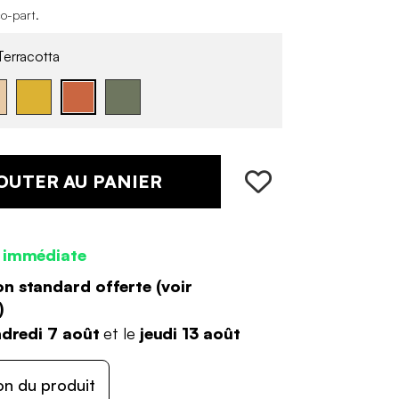
co-part
.
erracotta
OUTER AU PANIER
 immédiate
on standard offerte (
voir
)
dredi 7 août
et le
jeudi 13 août
on du produit