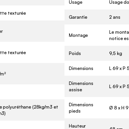
Usage
Usage do
tte texturée
Garantie
2 ans
er
Le montag
Montage
notice es
tte texturée
Poids
9,5 kg
Dimensions
L 69 x P 
/m²
Dimensions
L 69 x P
assise
Dimensions
 polyuréthane (28kg/m3 et
Ø 8 x H 
pieds
m3)
Hauteur