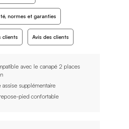
ité, normes et garanties
 clients
Avis des clients
patible avec le canapé 2 places
n
 assise supplémentaire
repose-pied confortable