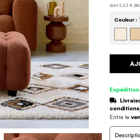
dont 2,63 € d'é
Couleur :
T
AJ
Expédition
Livrais
conditions
Entre le
ven
Descripti