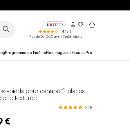
FR/FR
4,1 / 5
Plus de 30 000 avis à l’international
log
Programme de Fidélité
Nos magasins
Espace Pro
ose-pieds pour canapé 2 places
lette texturée
5 (4)
9 €