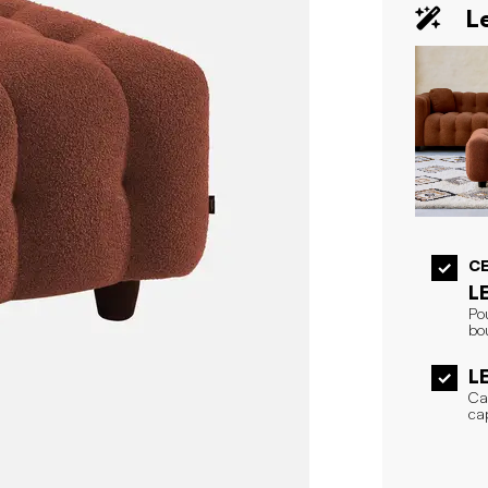
Le
CE
L
Po
bou
L
Ca
ca