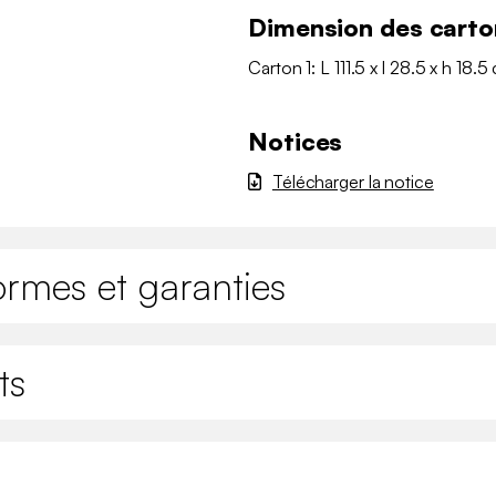
Dimension des carto
Carton 1: L 111.5 x l 28.5 x h 18.5
Notices
Télécharger la notice
ormes et garanties
ts