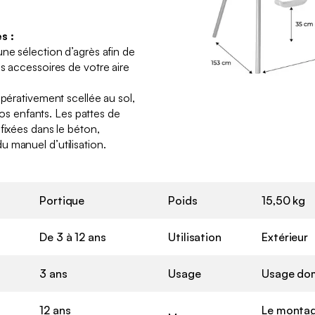
s :
une sélection d’agrès afin de
s accessoires de votre aire
mpérativement scellée au sol,
 vos enfants. Les pattes de
fixées dans le béton,
 manuel d’utilisation.
Portique
Poids
15,50 kg
De 3 à 12 ans
Utilisation
Extérieur
3 ans
Usage
Usage do
12 ans
Le montag