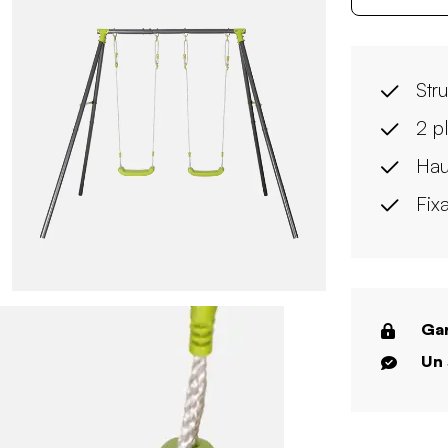
Stru
2 p
Hau
Fix
Gar
Un 