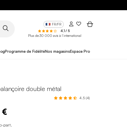
FR/FR
4,1 / 5
Plus de 30 000 avis à l’international
log
Programme de Fidélité
Nos magasins
Espace Pro
balançoire double métal
4.5 (4)
 €
co-part
.