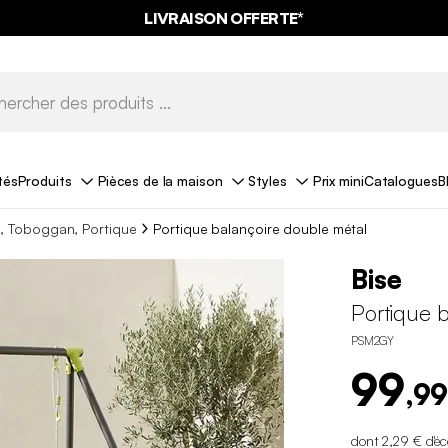
LIVRAISON OFFERTE*
tés
Produits
Pièces de la maison
Styles
Prix mini
Catalogues
B
e, Toboggan, Portique
Portique balançoire double métal
Bise
Portique 
PSM2GY
99
,99
dont 2,29 € d'é