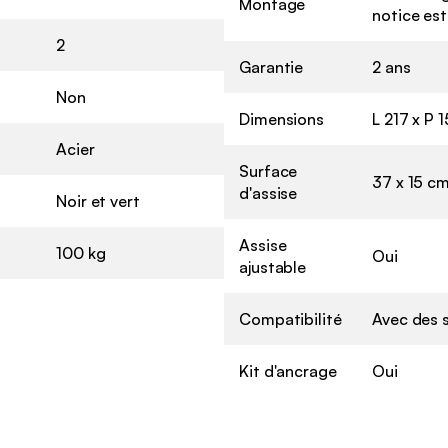
Montage
notice est
2
Garantie
2 ans
Non
Dimensions
L 217 x P 
Acier
Surface
37 x 15 c
d'assise
Noir et vert
Assise
100 kg
Oui
ajustable
Compatibilité
Avec des s
Kit d'ancrage
Oui