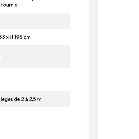
 fournie
153 x H 195 cm
m
ièges de 2 à 2,5 m