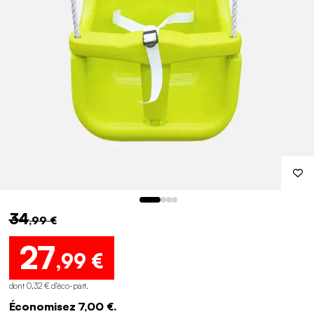
34
,99 €
27
,99 €
dont 0,32 € d'éco-part
.
Économisez 7,00 €.