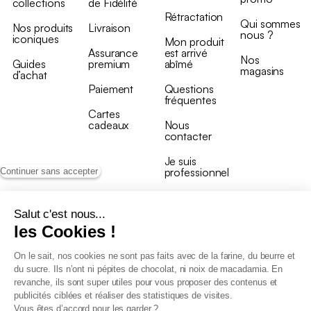
collections
de Fidélité
Rétractation
Qui sommes
Nos produits
Livraison
nous ?
iconiques
Mon produit
Assurance
est arrivé
Nos
Guides
premium
abîmé
magasins
d’achat
Paiement
Questions
fréquentes
Cartes
cadeaux
Nous
contacter
Je suis
professionnel
Continuer sans accepter
Salut c'est nous...
les Cookies !
On le sait, nos cookies ne sont pas faits avec de la farine, du beurre et
Conditions générales de vente
du sucre. Ils n’ont ni pépites de chocolat, ni noix de macadamia. En
Conditions générales du programme de fidélité
revanche, ils sont super utiles pour vous proposer des contenus et
Charte de données personnelles
publicités ciblées et réaliser des statistiques de visites.
Conditions générales de vente Pro
Vous êtes d’accord pour les garder ?