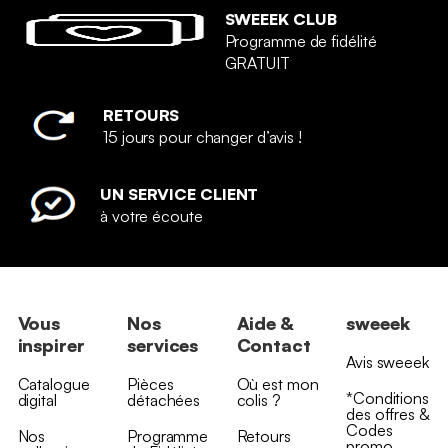
SWEEEK CLUB
Programme de fidélité
GRATUIT
RETOURS
15 jours pour changer d’avis !
UN SERVICE CLIENT
à votre écoute
Vous
Nos
Aide &
sweeek
inspirer
services
Contact
Avis sweeek
Catalogue
Pièces
Où est mon
*Conditions
digital
détachées
colis ?
des offres &
Codes
Nos
Programme
Retours
promo